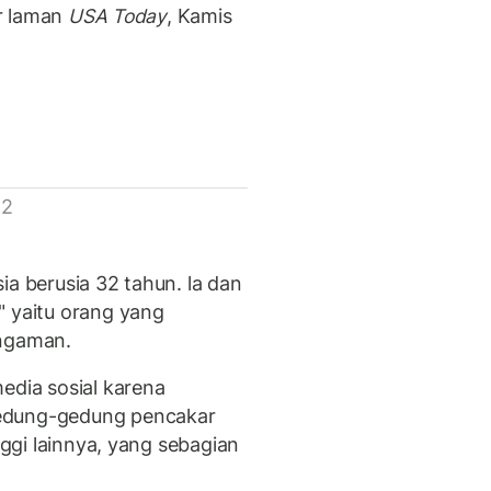
ir laman
USA Today
, Kamis
 2
ia berusia 32 tahun. la dan
" yaitu orang yang
engaman.
edia sosial karena
gedung-gedung pencakar
nggi lainnya, yang sebagian