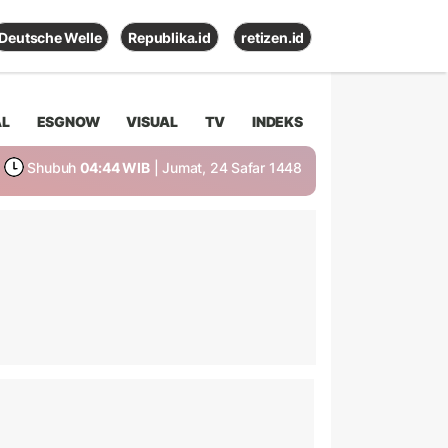
Deutsche Welle
Republika.id
retizen.id
AL
ESGNOW
VISUAL
TV
INDEKS
Shubuh
04:44 WIB
| Jumat, 24 Safar 1448