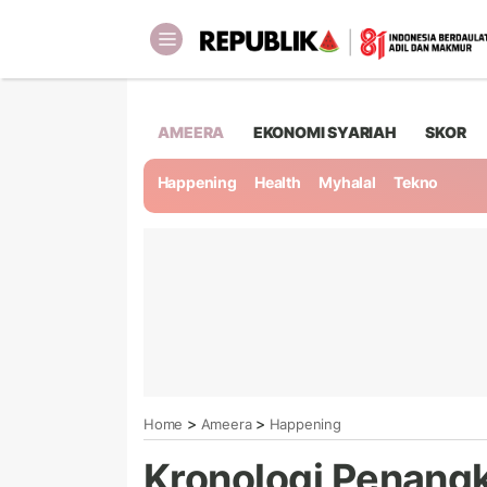
AMEERA
EKONOMI SYARIAH
SKOR
Happening
Health
Myhalal
Tekno
>
>
Home
Ameera
Happening
Kronologi Penang