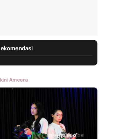
Rekomendasi
kini Ameera