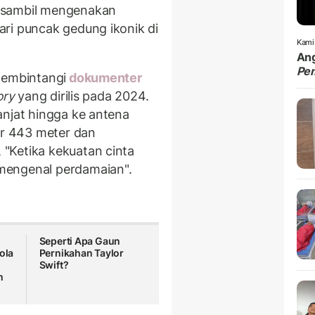
 sambil mengenakan
ri puncak gedung ikonik di
Kami
Ang
Pe
membintangi
dokumenter
ory
yang dirilis pada 2024.
anjat hingga ke antena
ar 443 meter dan
"Ketika kekuatan cinta
mengenal perdamaian".
Seperti Apa Gaun
ola
Pernikahan Taylor
Swift?
m