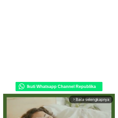
Ikuti Whatsapp Channel Republika
Baca selengkapnya
arrow_forward_ios