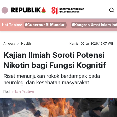
Hot Topics:
#Gubernur BI Mundur
#Kongres Umat Islam In
Ameera
Health
Kamis , 02 Jul 2026, 15:07 WIB
Kajian Ilmiah Soroti Potensi
Nikotin bagi Fungsi Kognitif
Riset menunjukan rokok berdampak pada
neurologi dan kesehatan masyarakat
Red:
Intan Pratiwi