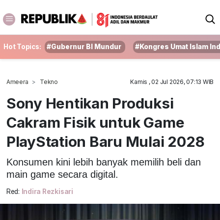
Hot Topics:
#Gubernur BI Mundur
#Kongres Umat Islam In
Ameera
Tekno
Kamis , 02 Jul 2026, 07:13 WIB
Sony Hentikan Produksi
Cakram Fisik untuk Game
PlayStation Baru Mulai 2028
Konsumen kini lebih banyak memilih beli dan
main game secara digital.
Red:
Indira Rezkisari