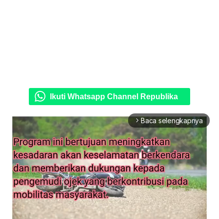
Ikuti Whatsapp Channel Republika
Baca selengkapnya
arrow_forward_ios