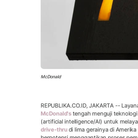
McDonald
REPUBLIKA.CO.ID, JAKARTA -- Layana
McDonald's
tengah menguji teknolog
(artificial intelligence/AI) untuk melay
drive-thru
di lima gerainya di Amerika 
berpotensi menggantikan proses pem