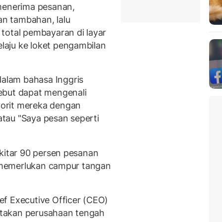
 menerima pesanan,
n tambahan, lalu
total pembayaran di layar
aju ke loket pengambilan
alam bahasa Inggris
ebut dapat mengenali
orit mereka dengan
 atau "Saya pesan seperti
ekitar 90 persen pesanan
pa memerlukan campur tangan
f Executive Officer (CEO)
takan perusahaan tengah