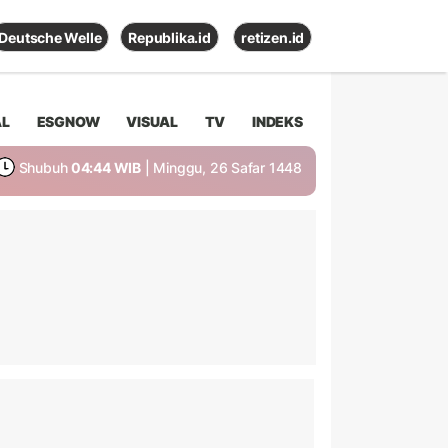
Deutsche Welle
Republika.id
retizen.id
AL
ESGNOW
VISUAL
TV
INDEKS
Shubuh
04:44 WIB
| Minggu, 26 Safar 1448