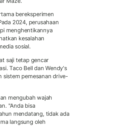
jar Maze.
ertama bereksperimen
Pada 2024, perusahaan
tapi menghentikannya
ihatkan kesalahan
edia sosial.
t saji tetap gencar
asi. Taco Bell dan Wendy's
 sistem pemesanan drive-
akan mengubah wajah
an. "Anda bisa
ahun mendatang, tidak ada
rima langsung oleh