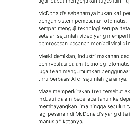
agar dapat mengerjakan tugas lain," u
McDonald's sebenarnya bukan kali p
dengan sistem pemesanan otomatis. 
sempat menguji teknologi serupa, te
setelah sejumlah video yang memperl
pemrosesan pesanan menjadi viral di m
Meski demikian, industri makanan cepa
berinvestasi dalam teknologi otomatis
juga telah mengumumkan penggunaan
thru berbasis AI di sejumlah gerainya.
Maze memperkirakan tren tersebut 
industri dalam beberapa tahun ke dep
membayangkan lima hingga sepuluh t
lagi pesanan di McDonald's yang dite
manusia," katanya.