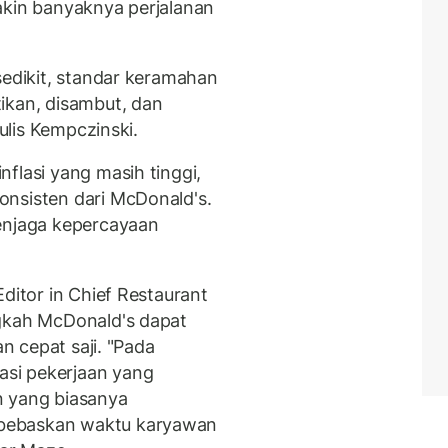
akin banyaknya perjalanan
sedikit, standar keramahan
ikan, disambut, dan
tulis Kempczinski.
flasi yang masih tinggi,
onsisten dari McDonald's.
menjaga kepercayaan
ditor in Chief Restaurant
ngkah McDonald's dapat
an cepat saji. "Pada
si pekerjaan yang
n yang biasanya
bebaskan waktu karyawan