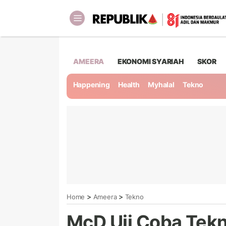
AMEERA
EKONOMI SYARIAH
SKOR
Happening
Health
Myhalal
Tekno
>
>
Home
Ameera
Tekno
McD Uji Coba Tekn