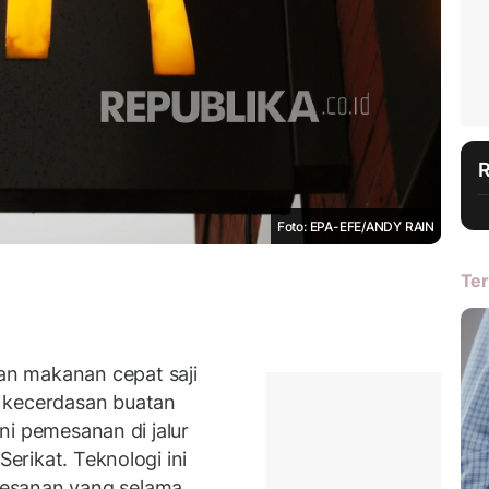
Foto: EPA-EFE/ANDY RAIN
Ter
n makanan cepat saji
i kecerdasan buatan
ani pemesanan di jalur
Serikat. Teknologi ini
esanan yang selama