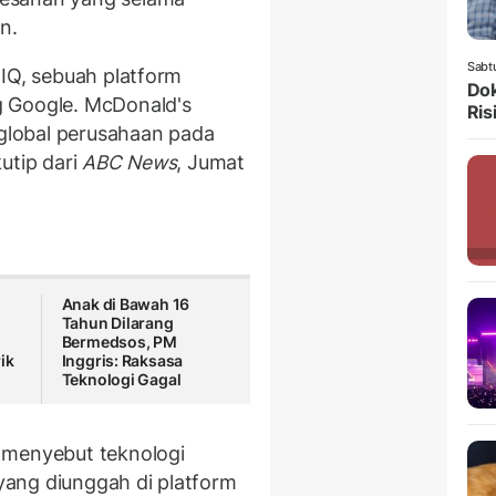
n.
Sabt
hIQ, sebuah platform
Dok
g Google. McDonald's
Ris
lobal perusahaan pada
utip dari
ABC News
, Jumat
Anak di Bawah 16
Tahun Dilarang
Bermedsos, PM
ik
Inggris: Raksasa
Teknologi Gagal
 menyebut teknologi
 yang diunggah di platform