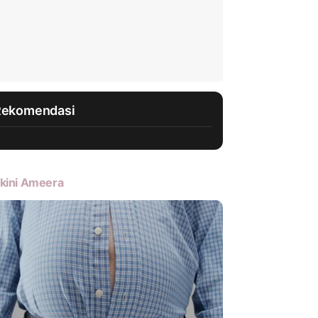
Rekomendasi
kini Ameera