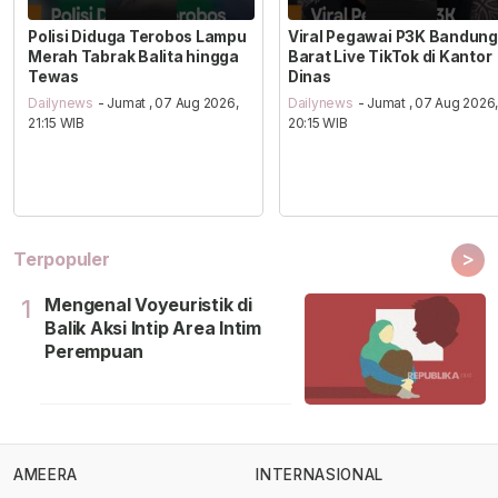
Polisi Diduga Terobos Lampu
Viral Pegawai P3K Bandung
Merah Tabrak Balita hingga
Barat Live TikTok di Kantor
Tewas
Dinas
Dailynews
- Jumat , 07 Aug 2026,
Dailynews
- Jumat , 07 Aug 2026
21:15 WIB
20:15 WIB
>
Terpopuler
Mengenal Voyeuristik di
1
Balik Aksi Intip Area Intim
Perempuan
AMEERA
INTERNASIONAL