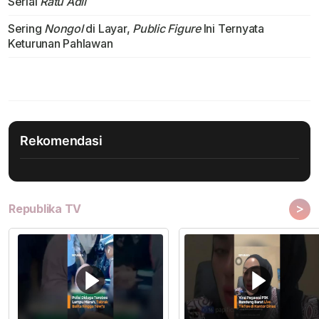
Serial
Ratu Adil
Sering
Nongol
di Layar,
Public Figure
Ini Ternyata
Keturunan Pahlawan
Rekomendasi
>
Republika TV