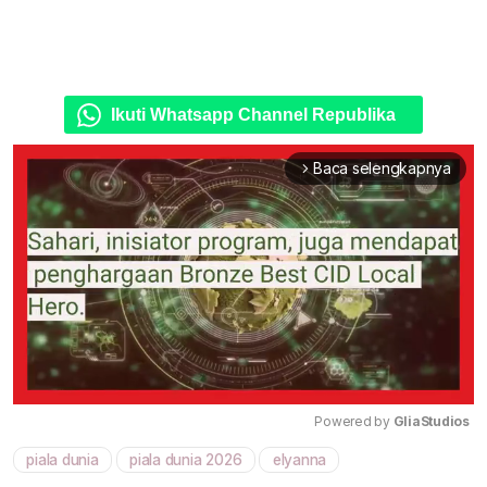
Ikuti Whatsapp Channel Republika
Baca selengkapnya
arrow_forward_ios
Powered by 
GliaStudios
piala dunia
piala dunia 2026
elyanna
Mute