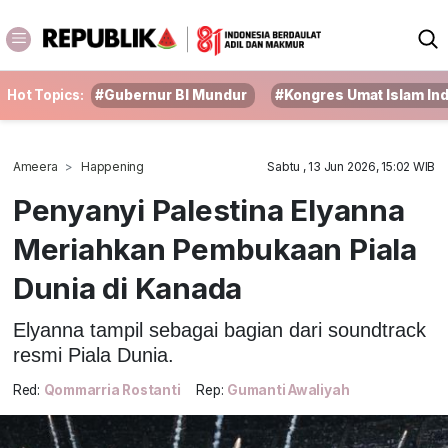
Hot Topics:
#Gubernur BI Mundur
#Kongres Umat Islam In
Ameera
Happening
Sabtu , 13 Jun 2026, 15:02 WIB
Penyanyi Palestina Elyanna
Meriahkan Pembukaan Piala
Dunia di Kanada
Elyanna tampil sebagai bagian dari soundtrack
resmi Piala Dunia.
Red:
Qommarria Rostanti
Rep:
Gumanti Awaliyah