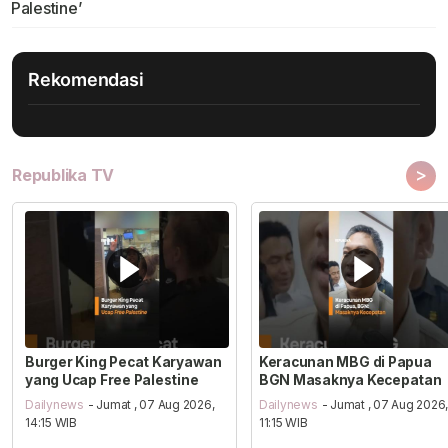
Palestine’
Rekomendasi
>
Republika TV
Burger King Pecat Karyawan
Keracunan MBG di Papua
yang Ucap Free Palestine
BGN Masaknya Kecepatan
Dailynews
- Jumat , 07 Aug 2026,
Dailynews
- Jumat , 07 Aug 2026
14:15 WIB
11:15 WIB