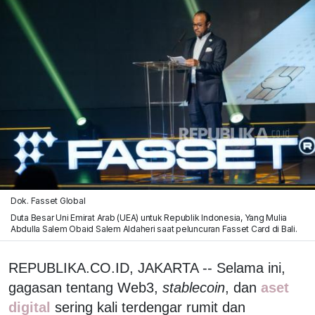
Dok. Fasset Global
Duta Besar Uni Emirat Arab (UEA) untuk Republik Indonesia, Yang Mulia
Abdulla Salem Obaid Salem Aldaheri saat peluncuran Fasset Card di Bali.
REPUBLIKA.CO.ID, JAKARTA -- Selama ini,
gagasan tentang Web3,
stablecoin
, dan
aset
digital
sering kali terdengar rumit dan