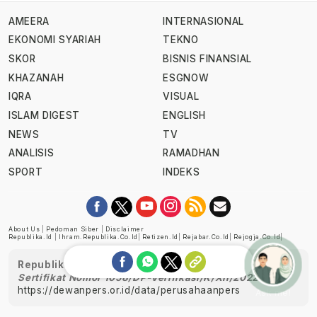
AMEERA
INTERNASIONAL
EKONOMI SYARIAH
TEKNO
SKOR
BISNIS FINANSIAL
KHAZANAH
ESGNOW
IQRA
VISUAL
ISLAM DIGEST
ENGLISH
NEWS
TV
ANALISIS
RAMADHAN
SPORT
INDEKS
About Us
|
Pedoman Siber
|
Disclaimer
Republika.id
|
Ihram.republika.co.id
|
Retizen.id
|
Rejabar.co.id
|
Rejogja.co.id
|
Republika telah diverifikasi oleh Dewan Pers
Sertifikat Nomor 1058/DP-Verifikasi/K/XII/2022
https://dewanpers.or.id/data/perusahaanpers
Ask me!