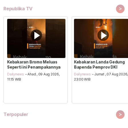
>
Republika TV
Kebakaran Bromo Meluas
Kebakaran Landa Gedung
Seperti ini Penampakannya
Bapenda Pemprov DKI
Dailynews
- Ahad , 09 Aug 2026,
Dailynews
- Jumat , 07 Aug 2026
11:15 WIB
23:00 WIB
>
Terpopuler