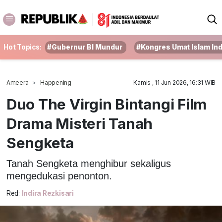
Hot Topics:
#Gubernur BI Mundur
#Kongres Umat Islam In
Ameera
Happening
Kamis , 11 Jun 2026, 16:31 WIB
Duo The Virgin Bintangi Film
Drama Misteri Tanah
Sengketa
Tanah Sengketa menghibur sekaligus
mengedukasi penonton.
Red:
Indira Rezkisari