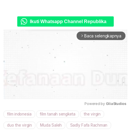
Ikuti Whatsapp Channel Republika
Baca selengkapnya
arrow_forward_ios
Powered by 
GliaStudios
film indonesia
film tanah sengketa
the virgin
Mute
duo the virgin
Muda Saleh
Sadly Fafa Rachman