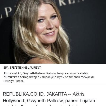
EPA-EFE/ETIENNE LAURENT
Aktris asal AS, Gwyneth Paltrow. Paltrow banjir kecaman setelah
diumumkan sebagai wajah kampanye proyek perumahan mewah di
Herzliya, Israel.
REPUBLIKA.CO.ID, JAKARTA -- Aktris
Hollywood, Gwyneth Paltrow, panen hujatan