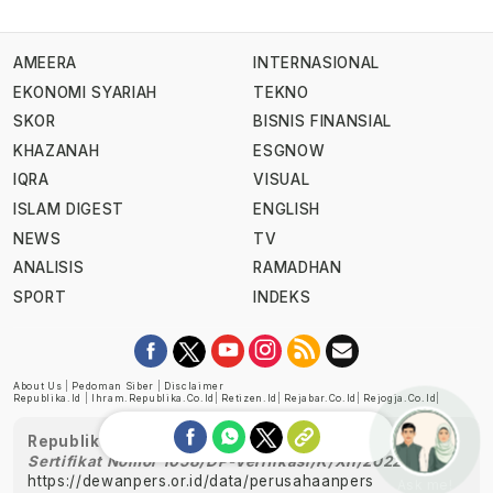
AMEERA
INTERNASIONAL
EKONOMI SYARIAH
TEKNO
SKOR
BISNIS FINANSIAL
KHAZANAH
ESGNOW
IQRA
VISUAL
ISLAM DIGEST
ENGLISH
NEWS
TV
ANALISIS
RAMADHAN
SPORT
INDEKS
About Us
|
Pedoman Siber
|
Disclaimer
Republika.id
|
Ihram.republika.co.id
|
Retizen.id
|
Rejabar.co.id
|
Rejogja.co.id
|
Republika telah diverifikasi oleh Dewan Pers
Sertifikat Nomor 1058/DP-Verifikasi/K/XII/2022
https://dewanpers.or.id/data/perusahaanpers
Ask me!