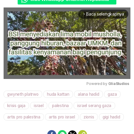
Baca selengkapnya
arrow_forward_ios
Powered by 
GliaStudios
gwyneth platrwo
huda kattan
alana hadid
gaza
Mute
krisis gaja
israel
palestina
israel serang gaza
artis pro palestina
artis pro israel
zionis
gigi hadid