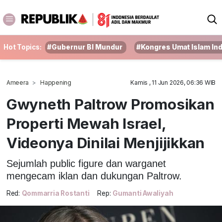
Hot Topics:
#Gubernur BI Mundur
#Kongres Umat Islam In
Ameera
Happening
Kamis , 11 Jun 2026, 06:36 WIB
Gwyneth Paltrow Promosikan
Properti Mewah Israel,
Videonya Dinilai Menjijikkan
Sejumlah public figure dan warganet
mengecam iklan dan dukungan Paltrow.
Red:
Qommarria Rostanti
Rep:
Gumanti Awaliyah