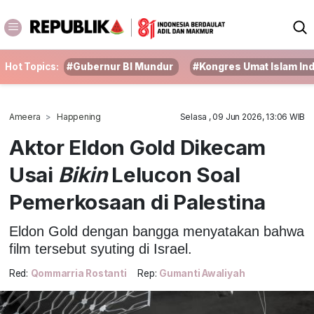
Hot Topics:
#Gubernur BI Mundur
#Kongres Umat Islam In
Ameera
Happening
Selasa , 09 Jun 2026, 13:06 WIB
Aktor Eldon Gold Dikecam
Usai
Bikin
Lelucon Soal
Pemerkosaan di Palestina
Eldon Gold dengan bangga menyatakan bahwa
film tersebut syuting di Israel.
Red:
Qommarria Rostanti
Rep:
Gumanti Awaliyah