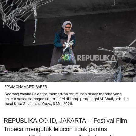
EPA/MOHAMMED SABER
Seorang wanita Palestina memeriksa reruntuhan rumah mereka yang
hancur pasca serangan udara Israel di kamp pengungsi Al-Shati, sebelah
barat Kota Gaza, Jalur Gaza, 9 Mei 2026.
REPUBLIKA.CO.ID, JAKARTA -- Festival Film
Tribeca mengutuk lelucon tidak pantas