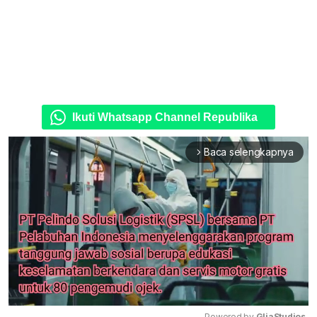
Ikuti Whatsapp Channel Republika
Baca selengkapnya
arrow_forward_ios
Powered by 
GliaStudios