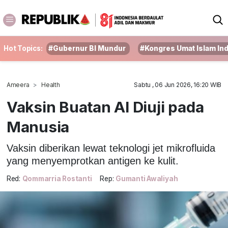
Hot Topics:
#Gubernur BI Mundur
#Kongres Umat Islam In
Ameera
Health
Sabtu , 06 Jun 2026, 16:20 WIB
Vaksin Buatan Al Diuji pada
Manusia
Vaksin diberikan lewat teknologi jet mikrofluida
yang menyemprotkan antigen ke kulit.
Red:
Qommarria Rostanti
Rep:
Gumanti Awaliyah