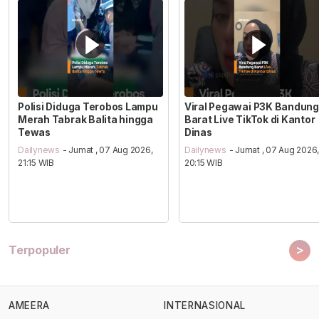
Polisi Diduga Terobos Lampu
Viral Pegawai P3K Bandung
Merah Tabrak Balita hingga
Barat Live TikTok di Kantor
Tewas
Dinas
Dailynews
- Jumat , 07 Aug 2026,
Dailynews
- Jumat , 07 Aug 2026
21:15 WIB
20:15 WIB
>
Terpopuler
AMEERA
INTERNASIONAL