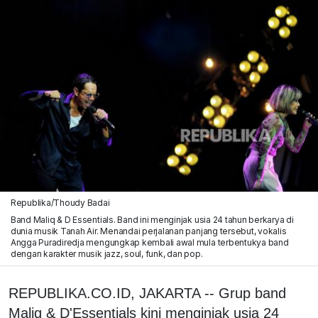
Republika/Thoudy Badai
Band Maliq & D Essentials. Band ini menginjak usia 24 tahun berkarya di
dunia musik Tanah Air. Menandai perjalanan panjang tersebut, vokalis
Angga Puradiredja mengungkap kembali awal mula terbentukya band
dengan karakter musik jazz, soul, funk, dan pop.
REPUBLIKA.CO.ID, JAKARTA -- Grup band
Maliq & D'Essentials kini menginjak usia 24