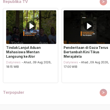
>
Republika TV
Tindak Lanjut Aduan
Penderitaan di Gaza Terus
Mahasiswa Mentan
Bertambah Kini Tikus
Langsung ke Alor
Merajalela
Dailynews
- Ahad , 09 Aug 2026,
Dailynews
- Ahad , 09 Aug 2026,
18:15 WIB
17:00 WIB
>
Terpopuler