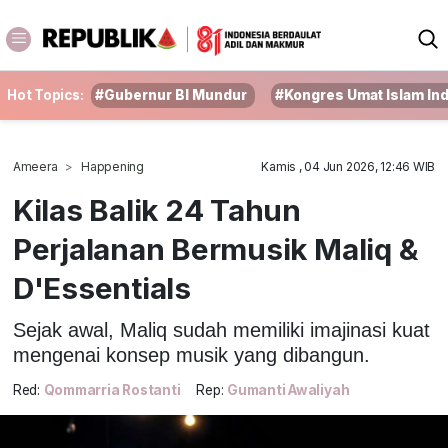
Hot Topics:
#Gubernur BI Mundur
#Kongres Umat Islam In
Ameera
Happening
Kamis , 04 Jun 2026, 12:46 WIB
Kilas Balik 24 Tahun
Perjalanan Bermusik Maliq &
D'Essentials
Sejak awal, Maliq sudah memiliki imajinasi kuat
mengenai konsep musik yang dibangun.
Red:
Qommarria Rostanti
Rep:
Gumanti Awaliyah