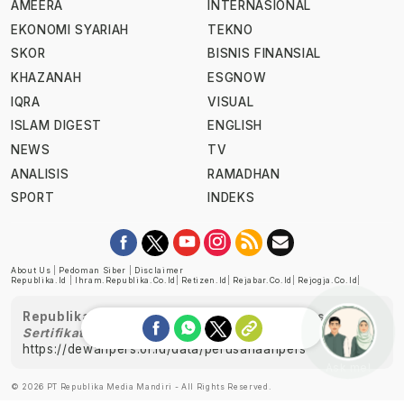
AMEERA
INTERNASIONAL
EKONOMI SYARIAH
TEKNO
SKOR
BISNIS FINANSIAL
KHAZANAH
ESGNOW
IQRA
VISUAL
ISLAM DIGEST
ENGLISH
NEWS
TV
ANALISIS
RAMADHAN
SPORT
INDEKS
About Us
|
Pedoman Siber
|
Disclaimer
Republika.id
|
Ihram.republika.co.id
|
Retizen.id
|
Rejabar.co.id
|
Rejogja.co.id
|
Republika telah diverifikasi oleh Dewan Pers
Sertifikat Nomor 1058/DP-Verifikasi/K/XII/2022
https://dewanpers.or.id/data/perusahaanpers
Ask me!
© 2026 PT Republika Media Mandiri - All Rights Reserved.