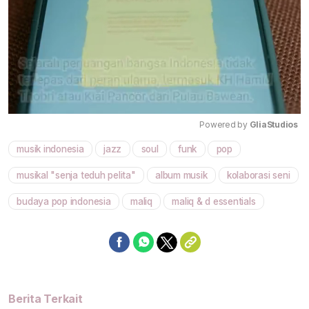
Powered by 
GliaStudios
musik indonesia
jazz
soul
funk
pop
Mute
musikal "senja teduh pelita"
album musik
kolaborasi seni
budaya pop indonesia
maliq
maliq & d essentials
Berita Terkait