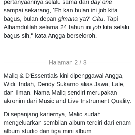
pertanyaannya selalu sama dari
day one
sampai sekarang, 'Eh kan bulan ini job kita
bagus, bulan depan
gimana
ya?'
Gitu
. Tapi
Alhamdulilah selama 24 tahun ini
job
kita selalu
bagus sih," kata Angga berseloroh.
Halaman 2 / 3
Maliq & D'Essentials kini dipenggawai Angga,
Widi, Indah, Dendy Sukarno alias Jawa, Lale,
dan Ilman. Nama Maliq sendiri merupakan
akronim dari Music and Live Instrument Quality.
Di sepanjang kariernya, Maliq sudah
mengeluarkan sembilan album terdiri dari enam
album studio dan tiga mini album