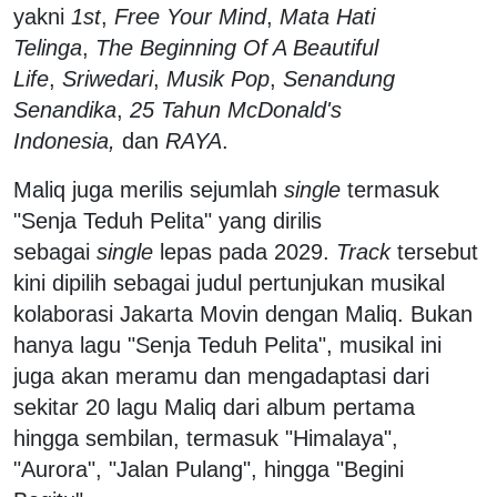
yakni
1st
,
Free Your Mind
,
Mata Hati
Telinga
,
The Beginning Of A Beautiful
Life
,
Sriwedari
,
Musik Pop
,
Senandung
Senandika
,
25 Tahun McDonald's
Indonesia,
dan
RAYA
.
Maliq juga merilis sejumlah
single
termasuk
"Senja Teduh Pelita" yang dirilis
sebagai
single
lepas pada 2029.
Track
tersebut
kini dipilih sebagai judul pertunjukan musikal
kolaborasi Jakarta Movin dengan Maliq. Bukan
hanya lagu "Senja Teduh Pelita", musikal ini
juga akan meramu dan mengadaptasi dari
sekitar 20 lagu Maliq dari album pertama
hingga sembilan, termasuk "Himalaya",
"Aurora", "Jalan Pulang", hingga "Begini