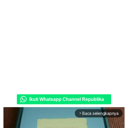
Ikuti Whatsapp Channel Republika
Baca selengkapnya
arrow_forward_ios