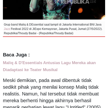
Grup band Maliq & DEssential saat tampil di Jakarta International BNI Java
Jazz
Festival 2022 di JiExpo Kemayoran, Jakarta Pusat, Jumat (27/5/2022).
Republika/Thoudy Badai - (Republika/Thoudy Badai)
Baca Juga :
Maliq & D'Essentials Antusias Lagu Mereka akan
Diadaptasi ke Teater Musikal
Meski demikian, pada awal dibentuk tidak
sedikit pihak yang menilai konsep Maliq tidak
realistis. Namun, hal tersebut tidak membuat
mereka berhenti hingga akhirnya berhasil
menarik perhatian lewat lagu "Untitled" (2005).