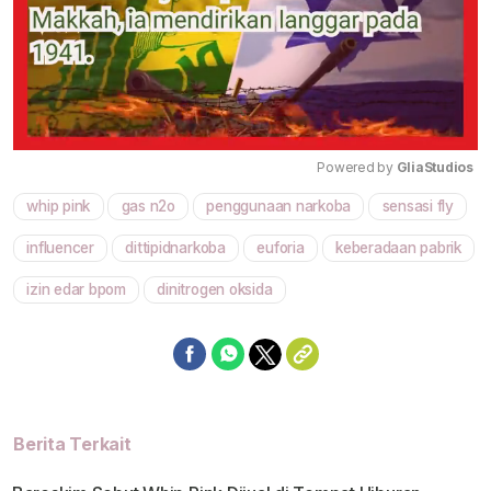
Powered by 
GliaStudios
whip pink
gas n2o
penggunaan narkoba
sensasi fly
Mute
influencer
dittipidnarkoba
euforia
keberadaan pabrik
izin edar bpom
dinitrogen oksida
Berita Terkait