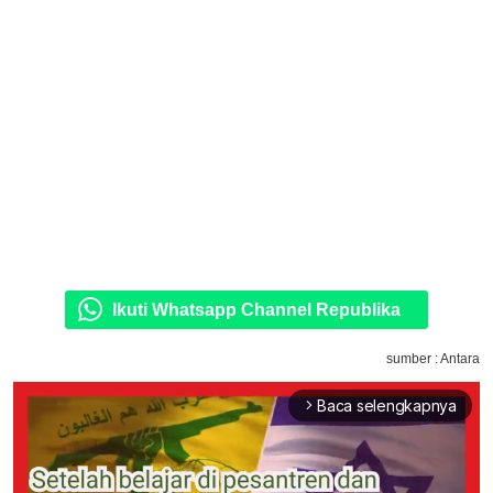
Ikuti Whatsapp Channel Republika
sumber : Antara
Baca selengkapnya
arrow_forward_ios