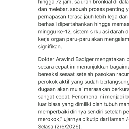
hingga 72 jam, saluran bronkial di dal
dan melebar, sebuah proses penting
pernapasan terasa jauh lebih lega dan 
berhasil dipertahankan hingga memas
minggu ke-12, sistem sirkulasi darah d
kerja organ paru-paru akan mengalam
signifikan.
Dokter Aravind Badiger mengatakan p
secara cepat ini menunjukkan bagaima
bereaksi sesaat setelah pasokan racun
perokok aktif yang sudah berlangsung 
dugaan akan mulai merasakan berkur
sangat cepat. Fenomena ini menjadi 
luar biasa yang dimiliki oleh tubuh ma
memperbaiki dirinya sendiri setelah p
merokok,” ujarnya dikutip dari laman
H
Selasa (2/6/2026).