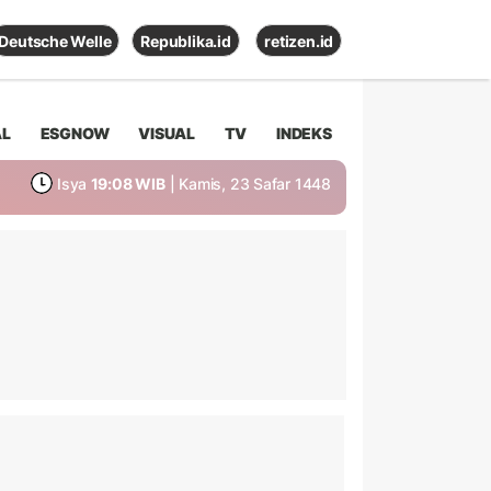
Deutsche Welle
Republika.id
retizen.id
AL
ESGNOW
VISUAL
TV
INDEKS
Isya
19:08 WIB
| Kamis, 23 Safar 1448