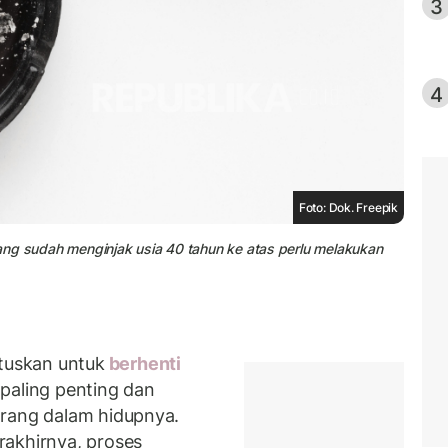
3
4
Foto: Dok. Freepik
 yang sudah menginjak usia 40 tahun ke atas perlu melakukan
uskan untuk
berhenti
 paling penting dan
orang dalam hidupnya.
rakhirnya, proses