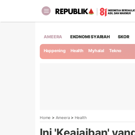
AMEERA
EKONOMI SYARIAH
SKOR
Happening
Health
Myhalal
Tekno
>
>
Home
Ameera
Health
Ini 'Keajaiban' ya