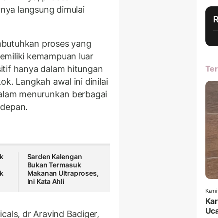
nya langsung dimulai
mbutuhkan proses yang
emiliki kemampuan luar
itif hanya dalam hitungan
Ter
k. Langkah awal ini dinilai
 dalam menurunkan berbagai
 depan.
k
Sarden Kalengan
Bukan Termasuk
k
Makanan Ultraproses,
Ini Kata Ahli
Kami
Kar
Uca
cals, dr Aravind Badiger,