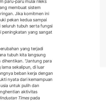
am paru-paru mulai rileks
 yang membuat sistem
ringan. Jika komitmen ini
uki pekan kedua sampai
i seluruh tubuh serta fungsi
i peningkatan yang sangat
erubahan yang terjadi
na tubuh kita langsung
 dihentikan. "Jantung para
lama sekalipun, di luar
angnya beban kerja dengan
bukti nyata dari kemampuan
nusia untuk pulih dan
enghentian aktivitas
industan Times
pada