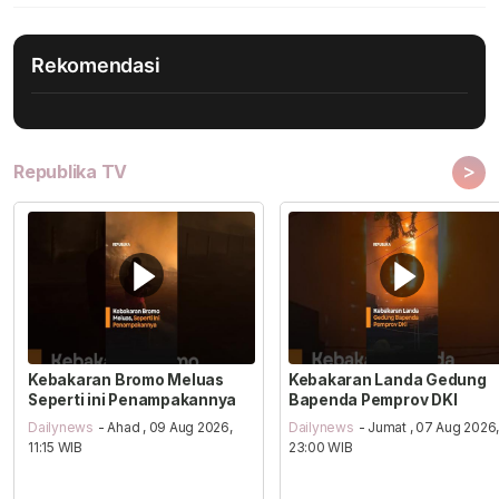
Rekomendasi
>
Republika TV
Kebakaran Bromo Meluas
Kebakaran Landa Gedung
Seperti ini Penampakannya
Bapenda Pemprov DKI
Dailynews
- Ahad , 09 Aug 2026,
Dailynews
- Jumat , 07 Aug 2026
11:15 WIB
23:00 WIB