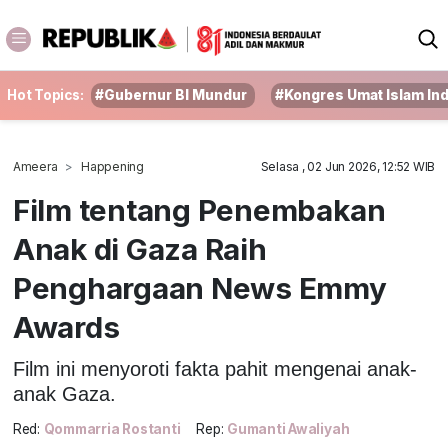
Hot Topics:
#Gubernur BI Mundur
#Kongres Umat Islam In
Ameera
Happening
Selasa , 02 Jun 2026, 12:52 WIB
Film tentang Penembakan
Anak di Gaza Raih
Penghargaan News Emmy
Awards
Film ini menyoroti fakta pahit mengenai anak-
anak Gaza.
Red:
Qommarria Rostanti
Rep:
Gumanti Awaliyah