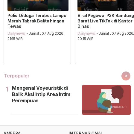
Polisi Diduga Terobos Lampu
Viral Pegawai P3K Bandung
Merah Tabrak Balita hingga
Barat Live TikTok di Kantor
Tewas
Dinas
Dailynews
- Jumat , 07 Aug 2026,
Dailynews
- Jumat , 07 Aug 2026
21:15 WIB
20:15 WIB
>
Terpopuler
Mengenal Voyeuristik di
1
Balik Aksi Intip Area Intim
Perempuan
AMEERA
INTERNASIONAL