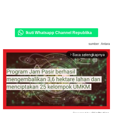
Ikuti Whatsapp Channel Republika
sumber : Antara
Baca selengkapnya
arrow_forward_ios