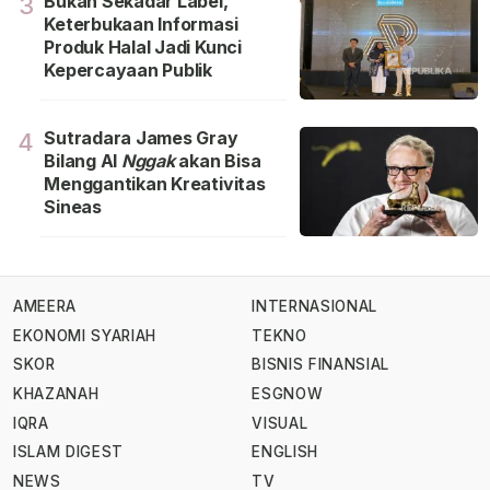
Bukan Sekadar Label,
3
Keterbukaan Informasi
Produk Halal Jadi Kunci
Kepercayaan Publik
Sutradara James Gray
4
Bilang Al
Nggak
akan Bisa
Menggantikan Kreativitas
Sineas
AMEERA
INTERNASIONAL
EKONOMI SYARIAH
TEKNO
SKOR
BISNIS FINANSIAL
KHAZANAH
ESGNOW
IQRA
VISUAL
ISLAM DIGEST
ENGLISH
NEWS
TV