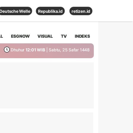
Deutsche Welle
Republika.id
retizen.id
AL
ESGNOW
VISUAL
TV
INDEKS
Dhuhur
12:01 WIB
| Sabtu, 25 Safar 1448