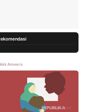
Rekomendasi
kini Ameera