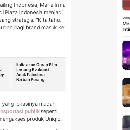
ailing Indonesia, Maria Irma
di Plaza Indonesia menjadi
Juma
ng strategis. "Kita tahu,
Men
k mudah bagi brand masuk ke
Int
Italia akan Garap Film
r-
tentang Evakuasi
ay
Anak Palestina
Korban Perang
ia yang lokasinya mudah
nsportasi publik
seperti
engakses produk Uniqlo.