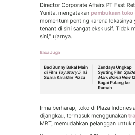
Director Corporate Aﬀairs PT Fast Ret
Yunita, mengatakan
pembukaan toko
momentum penting karena lokasinya ya
tenant di sini sangat eksklusif. Tida
sini," ujarnya.
Baca Juga
Bad Bunny Bakal Main
Zendaya Ungkap
di Film
Toy Story 5
, Isi
Syuting Film
Spide
Suara Karakter Pizza
Man: Brand New D
Bagai Pulang ke
Rumah
Irma berharap, toko di Plaza Indones
dijangkau, termasuk menggunakan
tra
MRT, memudahkan pelanggan untuk m