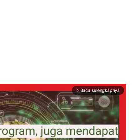
Baca selengkapnya
arrow_forward_ios