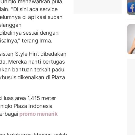
, Uniqlo menawarkan pula
ain. "Di sini ada service
elumnya di aplikasi sudah
elanggan
belinya sesuai dengan
alnya," terang Irma.
sisten Style Hint dibedakan
a. Mereka nanti bertugas
an bantuan terkait padu
 khusus dikenalkan di Plaza
i luas area 1.415 meter
iqlo Plaza Indonesia
erbagai
promo menarik
gam kolaborasi khusus, salah