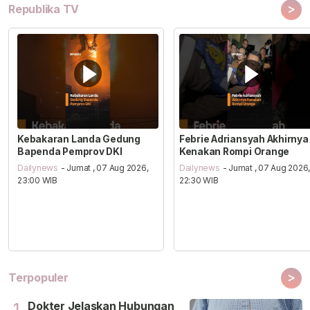
>
Republika TV
Kebakaran Landa Gedung
Febrie Adriansyah Akhirnya
Bapenda Pemprov DKI
Kenakan Rompi Orange
Dailynews
- Jumat , 07 Aug 2026,
Dailynews
- Jumat , 07 Aug 2026
23:00 WIB
22:30 WIB
>
Terpopuler
Dokter Jelaskan Hubungan
1