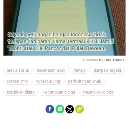
Powered by 
GliaStudios
media sosial
kesehatan anak
remaja
dampak negatif
Mute
screen time
cyberbullying
perlindungan anak
kebijakan digital
kecanduan digital
trauma psikologis