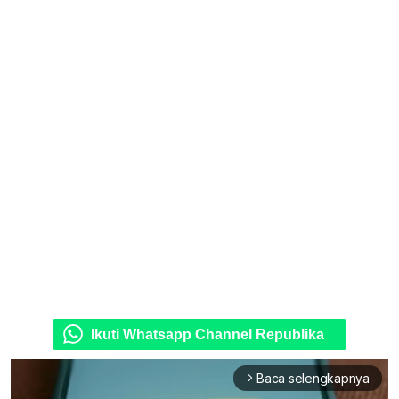
Ikuti Whatsapp Channel Republika
Baca selengkapnya
arrow_forward_ios