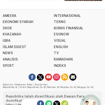
AMEERA
INTERNASIONAL
EKONOMI SYARIAH
TEKNO
SKOR
BISNIS FINANSIAL
KHAZANAH
ESGNOW
IQRA
VISUAL
ISLAM DIGEST
ENGLISH
NEWS
TV
ANALISIS
RAMADHAN
SPORT
INDEKS
About Us
|
Pedoman Siber
|
Disclaimer
Republika.id
|
Ihram.republika.co.id
|
Retizen.id
|
Rejabar.co.id
|
Rejogja.co.id
|
Republika telah diverifikasi oleh Dewan Pers
Sertifikat Nomor 1058/DP-Verifikasi/K/XII/2022
https://dewanpers.or.id/data/perusahaanpers