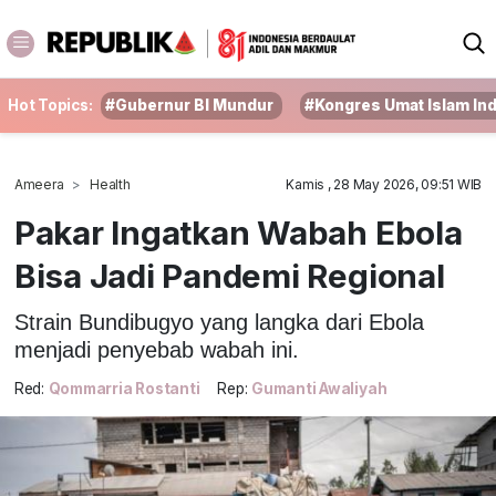
Hot Topics:
#Gubernur BI Mundur
#Kongres Umat Islam In
Ameera
Health
Kamis , 28 May 2026, 09:51 WIB
Pakar Ingatkan Wabah Ebola
Bisa Jadi Pandemi Regional
Strain Bundibugyo yang langka dari Ebola
menjadi penyebab wabah ini.
Red:
Qommarria Rostanti
Rep:
Gumanti Awaliyah