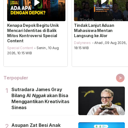
Kenapa Depok Begitu Unik
Tindak Lanjut Aduan
Mencari Identitas di Balik
Mahasiswa Mentan
Mitos Kontroversi Special
Langsung ke Alor
Content
Dailynews
- Ahad , 09 Aug 2026,
Special Content
- Senin , 10 Aug
18:15 WIB
2026, 10:15 WIB
>
Terpopuler
Sutradara James Gray
1
Bilang Al
Nggak
akan Bisa
Menggantikan Kreativitas
Sineas
Asupan Zat Besi Anak
2