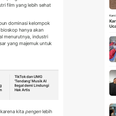
tri film yang lebih sehat
Kami
Kar
pun dominasi kelompok
Uca
r bioskop hanya akan
l menurutnya, industri
sar yang majemuk untuk
TikTok dan UMG
'Tendang' Musik AI
g
Ilegal demi Lindungi
an
Hak Artis
 karena kita
pengen
lebih