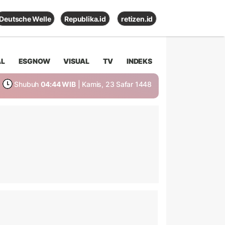
Deutsche Welle
Republika.id
retizen.id
AL
ESGNOW
VISUAL
TV
INDEKS
Shubuh
04:44 WIB
| Kamis, 23 Safar 1448