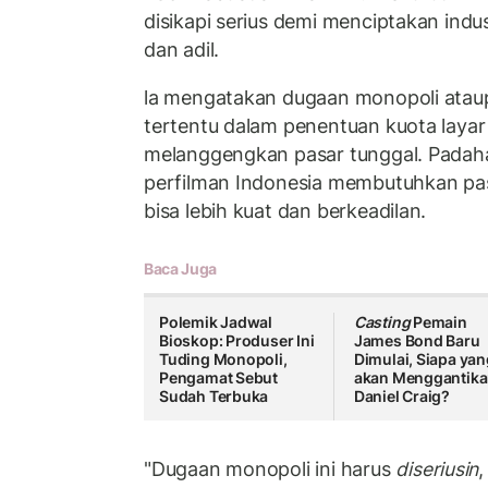
disikapi serius demi menciptakan indus
dan adil.
la mengatakan dugaan monopoli atau
tertentu dalam penentuan kuota laya
melanggengkan pasar tunggal. Padaha
perfilman Indonesia membutuhkan pa
bisa lebih kuat dan berkeadilan.
Baca Juga
Polemik Jadwal
Casting
Pemain
Bioskop: Produser Ini
James Bond Baru
Tuding Monopoli,
Dimulai, Siapa yan
Pengamat Sebut
akan Menggantik
Sudah Terbuka
Daniel Craig?
"Dugaan monopoli ini harus
diseriusin
,