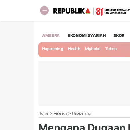
AMEERA
EKONOMI SYARIAH
SKOR
Happening
Health
Myhalal
Tekno
>
>
Home
Ameera
Happening
Mengapa Dugaan M