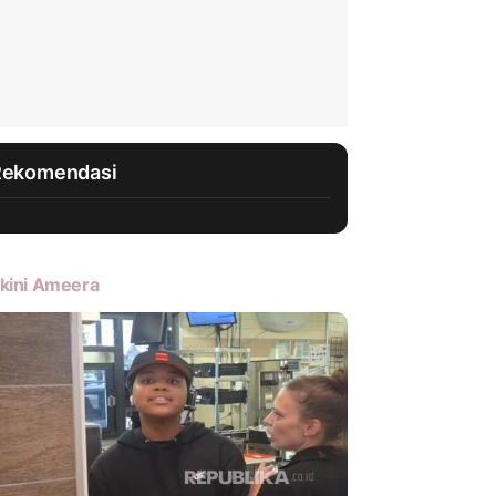
Rekomendasi
kini Ameera