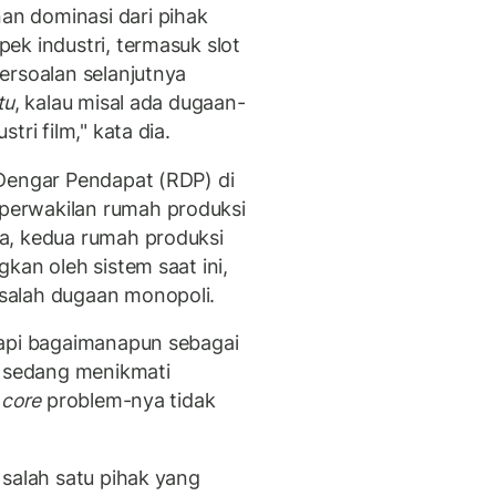
n dominasi dari pihak
ek industri, termasuk slot
ersoalan selanjutnya
tu
, kalau misal ada dugaan-
ri film," kata dia.
 Dengar Pendapat (RDP) di
erwakilan rumah produksi
a, kedua rumah produksi
kan oleh sistem saat ini,
salah dugaan monopoli.
tapi bagaimanapun sebagai
h sedang menikmati
i
core
problem-nya tidak
 salah satu pihak yang