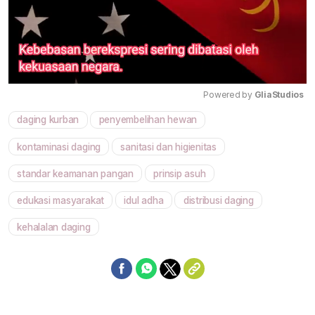
Powered by 
GliaStudios
daging kurban
penyembelihan hewan
Mute
kontaminasi daging
sanitasi dan higienitas
standar keamanan pangan
prinsip asuh
edukasi masyarakat
idul adha
distribusi daging
kehalalan daging