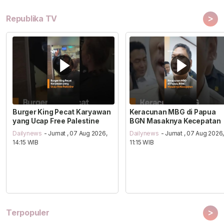
>
Republika TV
Burger King Pecat Karyawan
Keracunan MBG di Papua
yang Ucap Free Palestine
BGN Masaknya Kecepatan
Dailynews
- Jumat , 07 Aug 2026,
Dailynews
- Jumat , 07 Aug 2026
14:15 WIB
11:15 WIB
>
Terpopuler