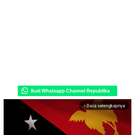
Ikuti Whatsapp Channel Republika
Baca selengkapnya
arrow_forward_ios