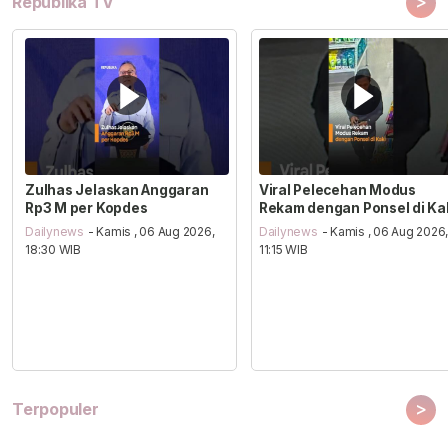
>
Republika TV
Zulhas Jelaskan Anggaran
Viral Pelecehan Modus
Rp3 M per Kopdes
Rekam dengan Ponsel di Ka
Dailynews
- Kamis , 06 Aug 2026,
Dailynews
- Kamis , 06 Aug 2026
18:30 WIB
11:15 WIB
>
Terpopuler