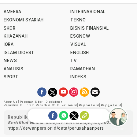
AMEERA
INTERNASIONAL
EKONOMI SYARIAH
TEKNO
SKOR
BISNIS FINANSIAL
KHAZANAH
ESGNOW
IQRA
VISUAL
ISLAM DIGEST
ENGLISH
NEWS
TV
ANALISIS
RAMADHAN
SPORT
INDEKS
About Us
|
Pedoman Siber
|
Disclaimer
Republika.id
|
Ihram.republika.co.id
|
Retizen.id
|
Rejabar.co.id
|
Rejogja.co.id
|
Republika telah diverifikasi oleh Dewan Pers
Sertifikat Nomor 1058/DP-Verifikasi/K/XII/2022
https://dewanpers.or.id/data/perusahaanpers
Ask me!