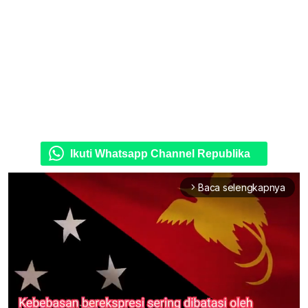
Ikuti Whatsapp Channel Republika
Baca selengkapnya
arrow_forward_ios