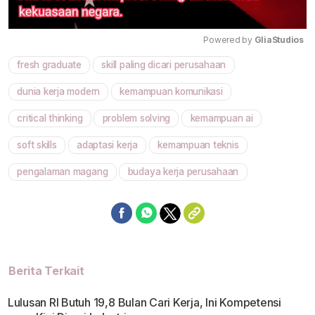
Powered by 
GliaStudios
fresh graduate
skill paling dicari perusahaan
Mute
dunia kerja modern
kemampuan komunikasi
critical thinking
problem solving
kemampuan ai
soft skills
adaptasi kerja
kemampuan teknis
pengalaman magang
budaya kerja perusahaan
Berita Terkait
Lulusan RI Butuh 19,8 Bulan Cari Kerja, Ini Kompetensi