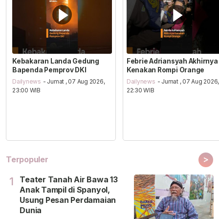
Kebakaran Landa Gedung
Febrie Adriansyah Akhirnya
Bapenda Pemprov DKI
Kenakan Rompi Orange
Dailynews
- Jumat , 07 Aug 2026,
Dailynews
- Jumat , 07 Aug 2026
23:00 WIB
22:30 WIB
>
Terpopuler
Teater Tanah Air Bawa 13
1
Anak Tampil di Spanyol,
Usung Pesan Perdamaian
Dunia