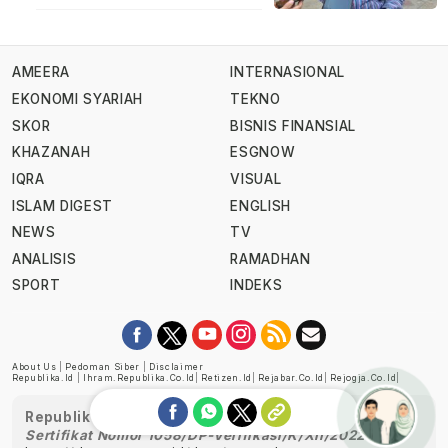
AMEERA
INTERNASIONAL
EKONOMI SYARIAH
TEKNO
SKOR
BISNIS FINANSIAL
KHAZANAH
ESGNOW
IQRA
VISUAL
ISLAM DIGEST
ENGLISH
NEWS
TV
ANALISIS
RAMADHAN
SPORT
INDEKS
About Us
|
Pedoman Siber
|
Disclaimer
Republika.id
|
Ihram.republika.co.id
|
Retizen.id
|
Rejabar.co.id
|
Rejogja.co.id
|
Republika telah diverifikasi oleh Dewan Pers
Sertifikat Nomor 1058/DP-Verifikasi/K/XII/2022