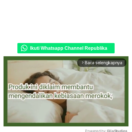
Ikuti Whatsapp Channel Republika
Baca selengkapnya
arrow_forward_ios
Powered by 
GliaStudios