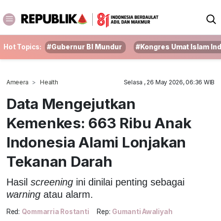
Hot Topics:
#Gubernur BI Mundur
#Kongres Umat Islam In
Ameera
Health
Selasa , 26 May 2026, 06:36 WIB
Data Mengejutkan
Kemenkes: 663 Ribu Anak
Indonesia Alami Lonjakan
Tekanan Darah
Hasil
screening
ini dinilai penting sebagai
warning
atau alarm.
Red:
Qommarria Rostanti
Rep:
Gumanti Awaliyah