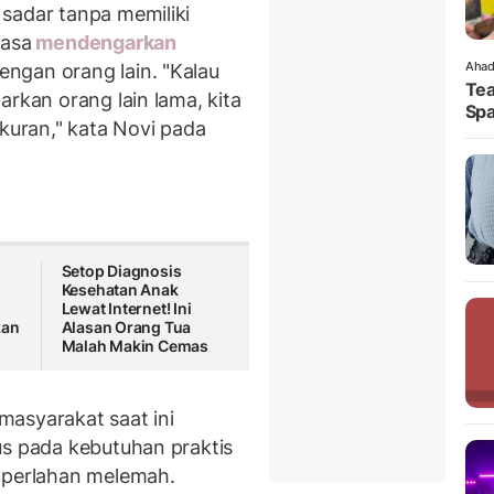
sadar tanpa memiliki
iasa
mendengarkan
Ahad
ngan orang lain. "Kalau
Tea
kan orang lain lama, kita
Spa
ukuran," kata Novi pada
Setop Diagnosis
Kesehatan Anak
Lewat Internet! Ini
kan
Alasan Orang Tua
Malah Makin Cemas
asyarakat saat ini
us pada kebutuhan praktis
perlahan melemah.