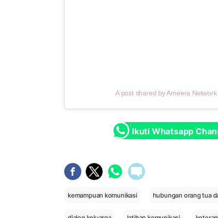
A post shared by Ameera Networ
Ikuti Whatsapp Chan
kemampuan komunikasi
hubungan orang tua d
dialog keluarga
latihan komunikasi
ketera