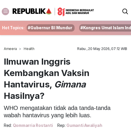
Hot Topics:
#Gubernur BI Mundur
#Kongres Umat Islam In
Ameera
Health
Rabu , 20 May 2026, 07:12 WIB
Ilmuwan Inggris
Kembangkan Vaksin
Hantavirus,
Gimana
Hasilnya?
WHO mengatakan tidak ada tanda-tanda
wabah hantavirus yang lebih luas.
Red:
Qommarria Rostanti
Rep:
Gumanti Awaliyah