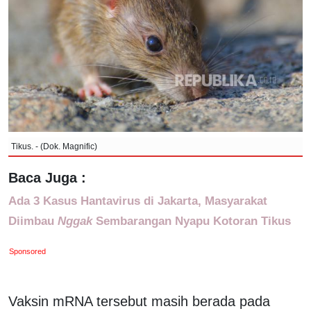
Tikus. - (Dok. Magnific)
Baca Juga :
Ada 3 Kasus Hantavirus di Jakarta, Masyarakat
Diimbau
Nggak
Sembarangan Nyapu Kotoran Tikus
Sponsored
Vaksin mRNA tersebut masih berada pada