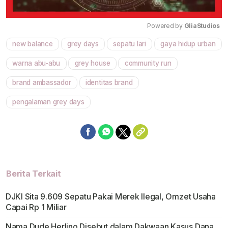
Powered by 
GliaStudios
new balance
grey days
sepatu lari
gaya hidup urban
Mute
warna abu-abu
grey house
community run
brand ambassador
identitas brand
pengalaman grey days
Berita Terkait
DJKI Sita 9.609 Sepatu Pakai Merek Ilegal, Omzet Usaha
Capai Rp 1 Miliar
Nama Dude Herlino Disebut dalam Dakwaan Kasus Dana