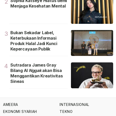
Sophia Katseye Hiatus demi
2
Menjaga Kesehatan Mental
Bukan Sekadar Label,
3
Keterbukaan Informasi
Produk Halal Jadi Kunci
Kepercayaan Publik
Sutradara James Gray
4
Bilang Al
Nggak
akan Bisa
Menggantikan Kreativitas
Sineas
AMEERA
INTERNASIONAL
EKONOMI SYARIAH
TEKNO