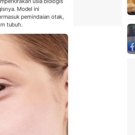
perkirakan usia biologis
isnya. Model ini
termasuk pemindaian otak,
am tubuh.