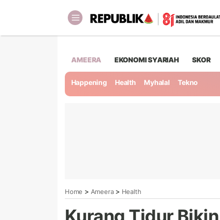
AMEERA
EKONOMI SYARIAH
SKOR
Happening
Health
Myhalal
Tekno
>
>
Home
Ameera
Health
Kurang Tidur Biki