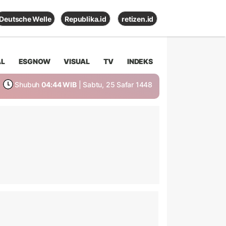
Deutsche Welle
Republika.id
retizen.id
AL
ESGNOW
VISUAL
TV
INDEKS
Shubuh
04:44 WIB
| Sabtu, 25 Safar 1448