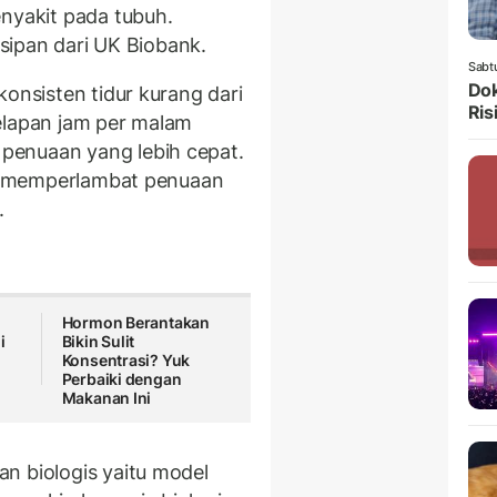
enyakit pada tubuh.
isipan dari UK Biobank.
Sabt
Dok
konsisten tidur kurang dari
Ris
elapan jam per malam
penuaan yang lebih cepat.
tuk memperlambat penuaan
.
Hormon Berantakan
i
Bikin Sulit
Konsentrasi? Yuk
Perbaiki dengan
Makanan Ini
n biologis yaitu model