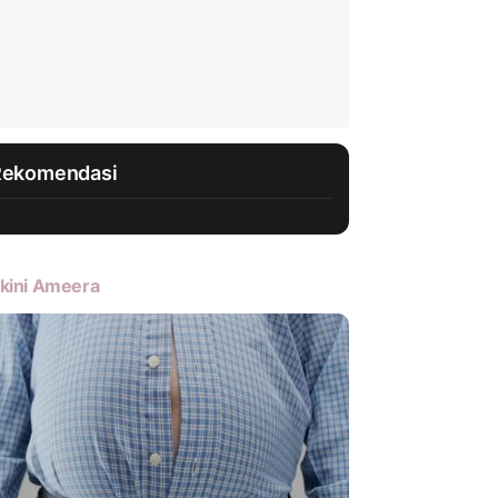
Rekomendasi
kini Ameera