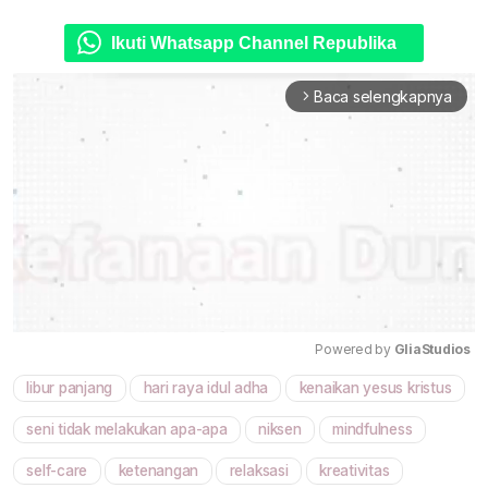
Ikuti Whatsapp Channel Republika
Baca selengkapnya
arrow_forward_ios
Powered by 
GliaStudios
libur panjang
hari raya idul adha
kenaikan yesus kristus
Mute
seni tidak melakukan apa-apa
niksen
mindfulness
self-care
ketenangan
relaksasi
kreativitas