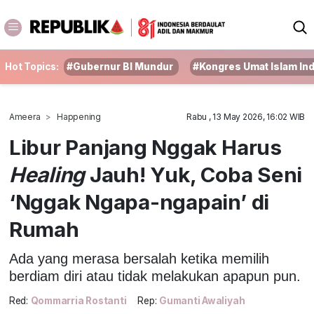
Hot Topics:
#Gubernur BI Mundur
#Kongres Umat Islam In
Ameera
Happening
Rabu , 13 May 2026, 16:02 WIB
Libur Panjang Nggak Harus
Healing
Jauh! Yuk, Coba Seni
‘Nggak Ngapa-ngapain’ di
Rumah
Ada yang merasa bersalah ketika memilih
berdiam diri atau tidak melakukan apapun pun.
Red:
Qommarria Rostanti
Rep:
Gumanti Awaliyah