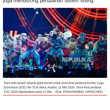
juga mendorong perubahan sistem voting.
Para artis tampil selama gladi bersih untuk semi-final pertama Kontes Lagu
Eurovision (ESC) ke-70 di Wina, Austria, 11 Mei 2026. Semi-final pertama
ESC 2026 dijadwalkan pada 12 Mei. - (Dok. EPA/HANNIBAL HANSCHKE)