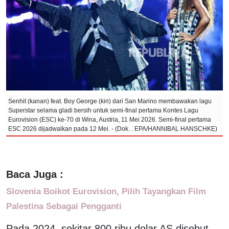
Senhit (kanan) feat. Boy George (kiri) dari San Marino membawakan lagu
Superstar selama gladi bersih untuk semi-final pertama Kontes Lagu
Eurovision (ESC) ke-70 di Wina, Austria, 11 Mei 2026. Semi-final pertama
ESC 2026 dijadwalkan pada 12 Mei. - (Dok. . EPA/HANNIBAL HANSCHKE)
Baca Juga :
Slovenia Boikot Eurovision, Pilih Tayangkan Film
Palestina Sebagai Pengganti
Pada 2024, sekitar 800 ribu dolar AS disebut