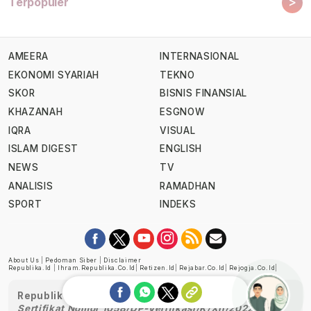
>
Terpopuler
AMEERA
INTERNASIONAL
EKONOMI SYARIAH
TEKNO
SKOR
BISNIS FINANSIAL
KHAZANAH
ESGNOW
IQRA
VISUAL
ISLAM DIGEST
ENGLISH
NEWS
TV
ANALISIS
RAMADHAN
SPORT
INDEKS
About Us
|
Pedoman Siber
|
Disclaimer
Republika.id
|
Ihram.republika.co.id
|
Retizen.id
|
Rejabar.co.id
|
Rejogja.co.id
|
Republika telah diverifikasi oleh Dewan Pers
Sertifikat Nomor 1058/DP-Verifikasi/K/XII/2022