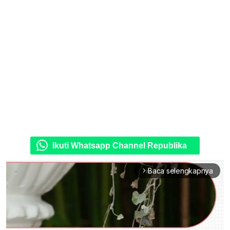
Ikuti Whatsapp Channel Republika
Baca selengkapnya
arrow_forward_ios