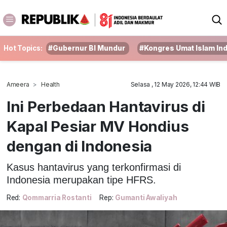
Hot Topics:
#Gubernur BI Mundur
#Kongres Umat Islam In
Ameera
Health
Selasa , 12 May 2026, 12:44 WIB
Ini Perbedaan Hantavirus di
Kapal Pesiar MV Hondius
dengan di Indonesia
Kasus hantavirus yang terkonfirmasi di
Indonesia merupakan tipe HFRS.
Red:
Qommarria Rostanti
Rep:
Gumanti Awaliyah