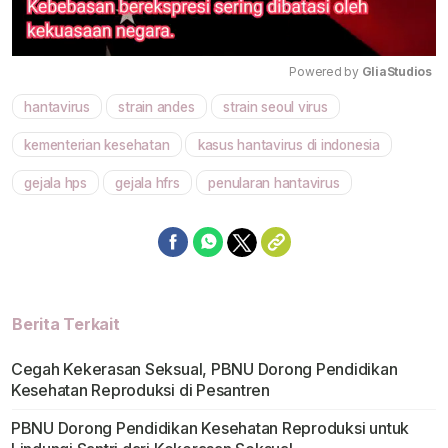
Powered by 
GliaStudios
hantavirus
strain andes
strain seoul virus
Mute
kementerian kesehatan
kasus hantavirus di indonesia
gejala hps
gejala hfrs
penularan hantavirus
Berita Terkait
Cegah Kekerasan Seksual, PBNU Dorong Pendidikan
Kesehatan Reproduksi di Pesantren
PBNU Dorong Pendidikan Kesehatan Reproduksi untuk