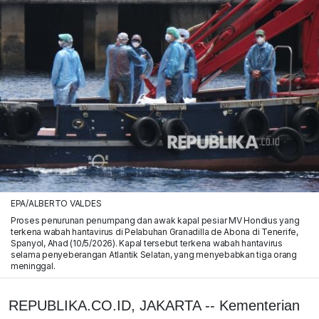
EPA/ALBERTO VALDES
Proses penurunan penumpang dan awak kapal pesiar MV Hondius yang
terkena wabah hantavirus di Pelabuhan Granadilla de Abona di Tenerife,
Spanyol, Ahad (10/5/2026). Kapal tersebut terkena wabah hantavirus
selama penyeberangan Atlantik Selatan, yang menyebabkan tiga orang
meninggal.
REPUBLIKA.CO.ID, JAKARTA -- Kementerian