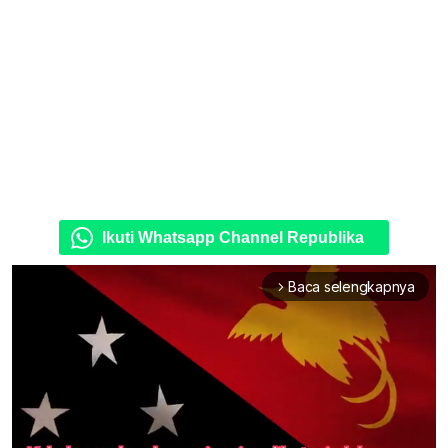
Ikuti Whatsapp Channel Republika
Baca selengkapnya
arrow_forward_ios