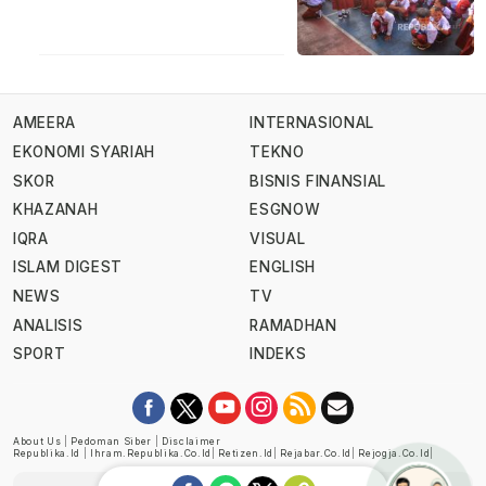
AMEERA
INTERNASIONAL
EKONOMI SYARIAH
TEKNO
SKOR
BISNIS FINANSIAL
KHAZANAH
ESGNOW
IQRA
VISUAL
ISLAM DIGEST
ENGLISH
NEWS
TV
ANALISIS
RAMADHAN
SPORT
INDEKS
About Us
|
Pedoman Siber
|
Disclaimer
Republika.id
|
Ihram.republika.co.id
|
Retizen.id
|
Rejabar.co.id
|
Rejogja.co.id
|