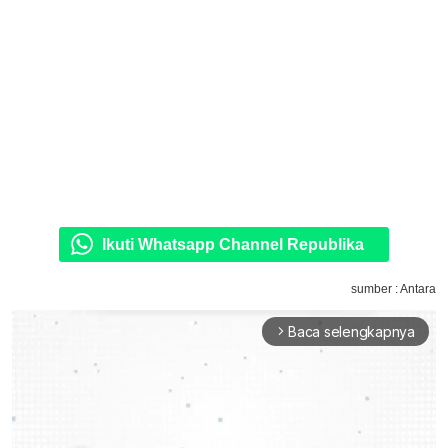
Ikuti Whatsapp Channel Republika
sumber : Antara
Baca selengkapnya
arrow_forward_ios