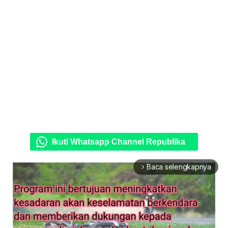
Ikuti Whatsapp Channel Republika
Baca selengkapnya
arrow_forward_ios