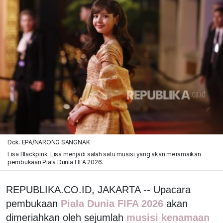
Dok. EPA/NARONG SANGNAK
Lisa Blackpink. Lisa menjadi salah satu musisi yang akan meramaikan
pembukaan Piala Dunia FIFA 2026.
REPUBLIKA.CO.ID, JAKARTA -- Upacara
pembukaan
Piala Dunia FIFA 2026
akan
dimeriahkan oleh sejumlah
musisi kenamaan