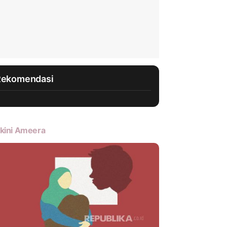
Rekomendasi
kini Ameera