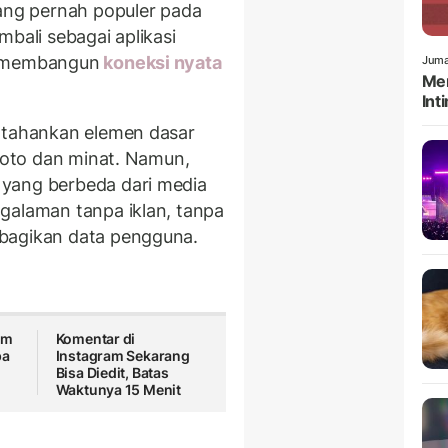
ang pernah populer pada
mbali sebagai aplikasi
s membangun
koneksi nyata
Juma
Men
Int
ertahankan elemen dasar
 foto dan minat. Namun,
yang berbeda dari media
galaman tanpa iklan, tanpa
bagikan data pengguna.
am
Komentar di
pa
Instagram Sekarang
Bisa Diedit, Batas
Waktunya 15 Menit