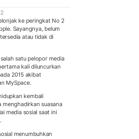
 2
melonjak ke peringkat No 2
 Apple. Sayangnya, belum
tersedia atau tidak di
i salah satu pelopor media
pertama kali diluncurkan
pada 2015 akibat
an MySpace.
idupkan kembali
ya menghadirkan suasana
ai media sosial saat ini
.
g sosial menumbuhkan