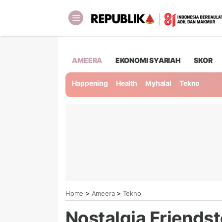
AMEERA
EKONOMI SYARIAH
SKOR
Happening
Health
Myhalal
Tekno
>
>
Home
Ameera
Tekno
Nostalgia Friendst