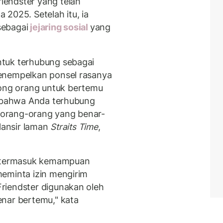
endster yang telah
2025. Setelah itu, ia
sebagai
jejaring sosial
yang
tuk terhubung sebagai
enempelkan ponsel rasanya
ng orang untuk bertemu
i bahwa Anda terhubung
orang-orang yang benar-
ilansir laman
Straits Time
,
, termasuk kemampuan
meminta izin mengirim
riendster digunakan oleh
nar bertemu," kata