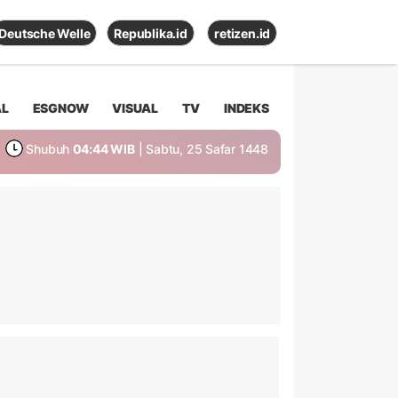
Deutsche Welle
Republika.id
retizen.id
AL
ESGNOW
VISUAL
TV
INDEKS
Shubuh
04:44 WIB
| Sabtu, 25 Safar 1448