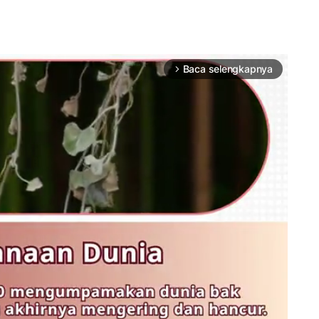
Baca selengkapnya
arrow_forward_ios