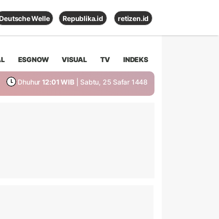
Deutsche Welle
Republika.id
retizen.id
AL
ESGNOW
VISUAL
TV
INDEKS
Dhuhur
12:01 WIB
| Sabtu, 25 Safar 1448