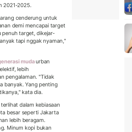
un 2021-2025.
arang cenderung untuk
anan demi mencapai target
u penuh target, dikejar-
 banyak tapi nggak nyaman,"
enerasi muda
urban
lektif, lebih
n pengalaman. "Tidak
ya banyak. Yang penting
ikanya," kata dia.
 terlihat dalam kebiasaan
ta besar seperti Jakarta
anan lebih beragam.
ng. Minum kopi bukan