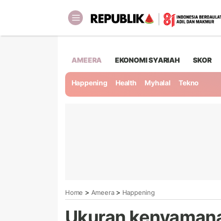
AMEERA
EKONOMI SYARIAH
SKOR
Happening
Health
Myhalal
Tekno
>
>
Home
Ameera
Happening
Ukuran kenyaman