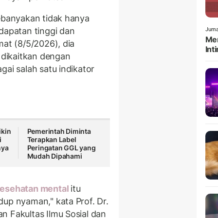
kebanyakan tidak hanya
apatan tinggi dan
Juma
Men
mat (8/5/2026), dia
Int
dikaitkan dengan
gai salah satu indikator
ikin
Pemerintah Diminta
i
Terapkan Label
nya
Peringatan GGL yang
Mudah Dipahami
esehatan mental
itu
dup nyaman," kata Prof. Dr.
n Fakultas Ilmu Sosial dan