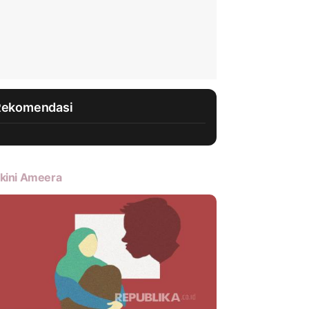
Rekomendasi
kini Ameera