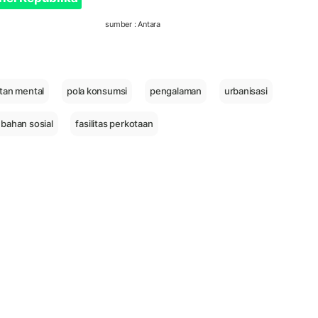
sumber : Antara
tan mental
pola konsumsi
pengalaman
urbanisasi
bahan sosial
fasilitas perkotaan