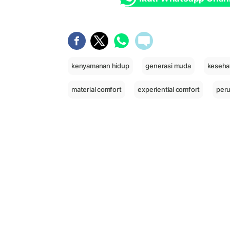
kenyamanan hidup
generasi muda
keseha
material comfort
experiential comfort
peru