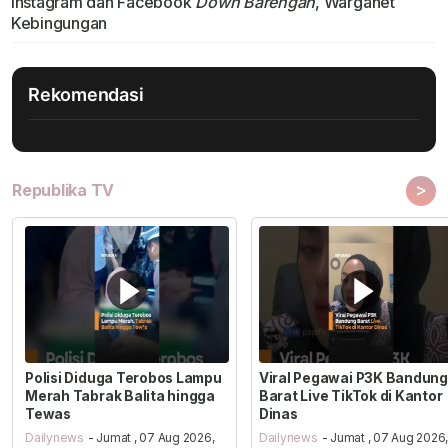
Instagram dan Facebook
Down Barengan
, Warganet
Kebingungan
Rekomendasi
>
Republika TV
Polisi Diduga Terobos Lampu
Viral Pegawai P3K Bandung
Merah Tabrak Balita hingga
Barat Live TikTok di Kantor
Tewas
Dinas
Dailynews
- Jumat , 07 Aug 2026,
Dailynews
- Jumat , 07 Aug 2026