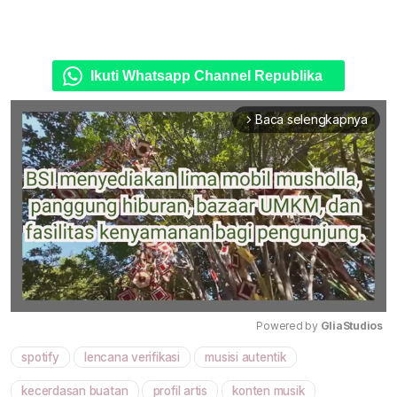
Ikuti Whatsapp Channel Republika
Baca selengkapnya
arrow_forward_ios
Powered by 
GliaStudios
spotify
lencana verifikasi
musisi autentik
Mute
kecerdasan buatan
profil artis
konten musik