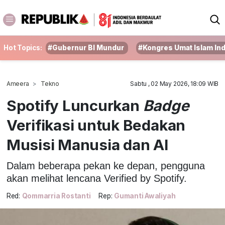
Hot Topics:
#Gubernur BI Mundur
#Kongres Umat Islam In
Ameera
Tekno
Sabtu , 02 May 2026, 18:09 WIB
Spotify Luncurkan
Badge
Verifikasi untuk Bedakan
Musisi Manusia dan Al
Dalam beberapa pekan ke depan, pengguna
akan melihat lencana Verified by Spotify.
Red:
Qommarria Rostanti
Rep:
Gumanti Awaliyah