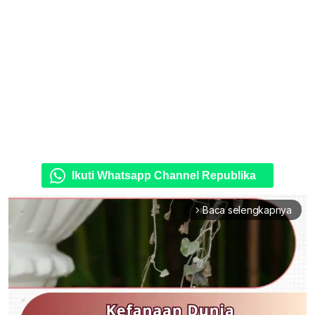
Ikuti Whatsapp Channel Republika
Baca selengkapnya
arrow_forward_ios