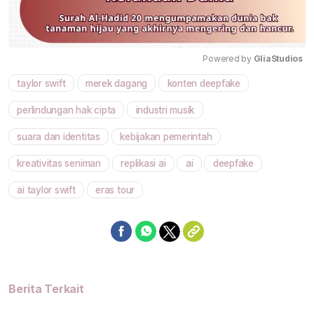
Powered by 
GliaStudios
taylor swift
merek dagang
konten deepfake
Mute
perlindungan hak cipta
industri musik
suara dan identitas
kebijakan pemerintah
kreativitas seniman
replikasi ai
ai
deepfake
ai taylor swift
eras tour
Berita Terkait