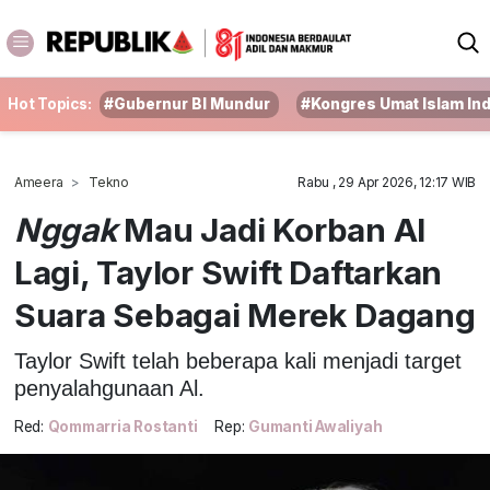
Hot Topics:
#Gubernur BI Mundur
#Kongres Umat Islam In
Ameera
Tekno
Rabu , 29 Apr 2026, 12:17 WIB
Nggak
Mau Jadi Korban AI
Lagi, Taylor Swift Daftarkan
Suara Sebagai Merek Dagang
Taylor Swift telah beberapa kali menjadi target
penyalahgunaan Al.
Red:
Qommarria Rostanti
Rep:
Gumanti Awaliyah