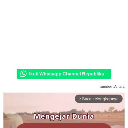
Ikuti Whatsapp Channel Republika
sumber : Antara
Baca selengkapnya
arrow_forward_ios