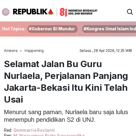
Hot Topics:
#Gubernur BI Mundur
#Kongres Umat Islam In
Ameera
Happening
Selasa , 28 Apr 2026, 12:25 WIB
Selamat Jalan Bu Guru
Nurlaela, Perjalanan Panjang
Jakarta-Bekasi Itu Kini Telah
Usai
Menurut sang paman, Nurlaela baru saja lulus
menempuh pendidikan S2 di UNJ.
Red:
Qommarria Rostanti
Rep:
M. Nursyamsyi,Rizky Suryarandika