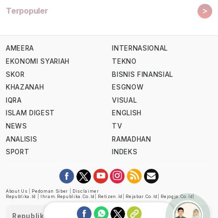
>
Terpopuler
AMEERA
INTERNASIONAL
EKONOMI SYARIAH
TEKNO
SKOR
BISNIS FINANSIAL
KHAZANAH
ESGNOW
IQRA
VISUAL
ISLAM DIGEST
ENGLISH
NEWS
TV
ANALISIS
RAMADHAN
SPORT
INDEKS
About Us
|
Pedoman Siber
|
Disclaimer
Republika.id
|
Ihram.republika.co.id
|
Retizen.id
|
Rejabar.co.id
|
Rejogja.co.id
|
Republika telah diverifikasi oleh Dewan Pers