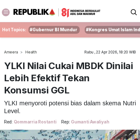
Hot Topics:
#Gubernur BI Mundur
#Kongres Umat Islam In
Ameera
Health
Rabu , 22 Apr 2026, 18:20 WIB
YLKI Nilai Cukai MBDK Dinilai
Lebih Efektif Tekan
Konsumsi GGL
YLKI menyoroti potensi bias dalam skema Nutri
Level.
Red:
Qommarria Rostanti
Rep:
Gumanti Awaliyah