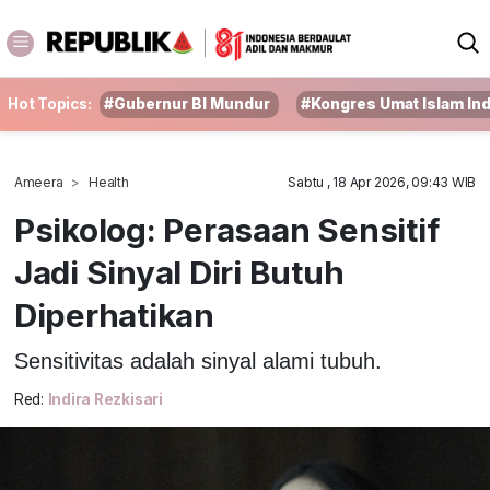
Hot Topics:
#Gubernur BI Mundur
#Kongres Umat Islam In
Ameera
Health
Sabtu , 18 Apr 2026, 09:43 WIB
Psikolog: Perasaan Sensitif
Jadi Sinyal Diri Butuh
Diperhatikan
Sensitivitas adalah sinyal alami tubuh.
Red:
Indira Rezkisari