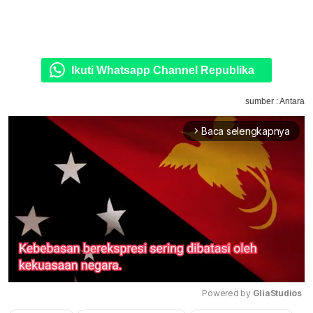
Ikuti Whatsapp Channel Republika
sumber : Antara
Baca selengkapnya
arrow_forward_ios
Powered by 
GliaStudios