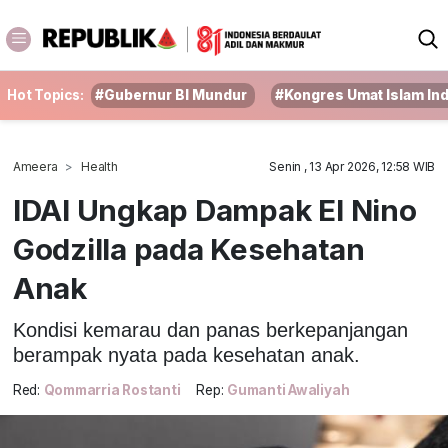
Hot Topics:
#Gubernur BI Mundur
#Kongres Umat Islam In
Ameera
Health
Senin , 13 Apr 2026, 12:58 WIB
IDAI Ungkap Dampak El Nino
Godzilla pada Kesehatan
Anak
Kondisi kemarau dan panas berkepanjangan
berampak nyata pada kesehatan anak.
Red:
Qommarria Rostanti
Rep:
Gumanti Awaliyah