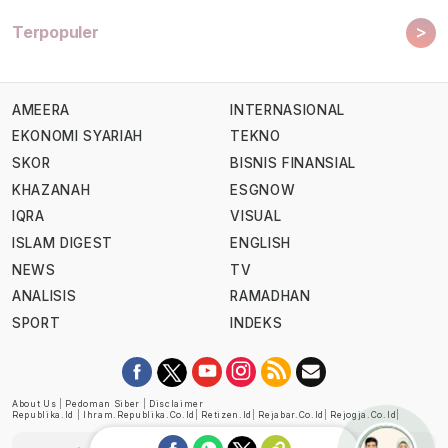
>
Terpopuler
AMEERA
INTERNASIONAL
EKONOMI SYARIAH
TEKNO
SKOR
BISNIS FINANSIAL
KHAZANAH
ESGNOW
IQRA
VISUAL
ISLAM DIGEST
ENGLISH
NEWS
TV
ANALISIS
RAMADHAN
SPORT
INDEKS
About Us
|
Pedoman Siber
|
Disclaimer
Republika.id
|
Ihram.republika.co.id
|
Retizen.id
|
Rejabar.co.id
|
Rejogja.co.id
|