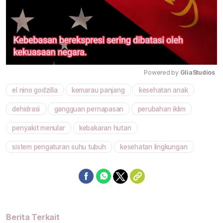
Powered by 
GliaStudios
el nino godzilla
kemarau panjang
kesehatan anak
Mute
dehidrasi
gangguan pernapasan
perubahan iklim
penyakit menular
kebakaran hutan
sistem pengaturan suhu tubuh
kesehatan lingkungan
Berita Terkait