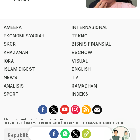
AMEERA
INTERNASIONAL
EKONOMI SYARIAH
TEKNO
SKOR
BISNIS FINANSIAL
KHAZANAH
ESGNOW
IQRA
VISUAL
ISLAM DIGEST
ENGLISH
NEWS
TV
ANALISIS
RAMADHAN
SPORT
INDEKS
About Us
|
Pedoman Siber
|
Disclaimer
Republika.id
|
Ihram.republika.co.id
|
Retizen.id
|
Rejabar.co.id
|
Rejogja.co.id
|
Republika telah diverifikasi oleh Dewan Pers