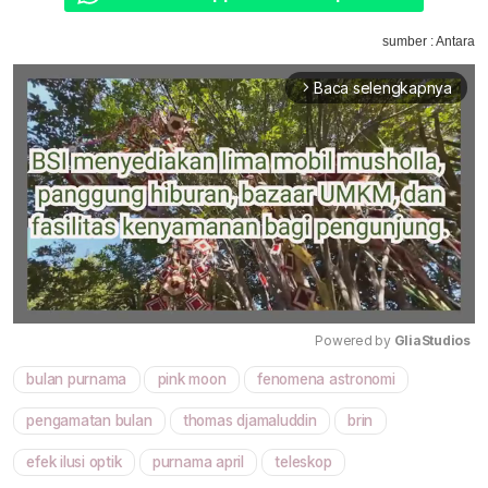
sumber : Antara
Baca selengkapnya
arrow_forward_ios
Powered by 
GliaStudios
bulan purnama
pink moon
fenomena astronomi
Mute
pengamatan bulan
thomas djamaluddin
brin
efek ilusi optik
purnama april
teleskop