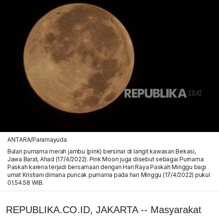
ANTARA/Paramayuda
Bulan purnama merah jambu (pink) bersinar di langit kawasan Bekasi,
Jawa Barat, Ahad (17/4/2022). Pink Moon juga disebut sebagai Purnama
Paskah karena terjadi bersamaan dengan Hari Raya Paskah Minggu bagi
umat Kristiani dimana puncak purnama pada hari Minggu (17/4/2022) pukul
01.54.58 WIB.
REPUBLIKA.CO.ID, JAKARTA -- Masyarakat