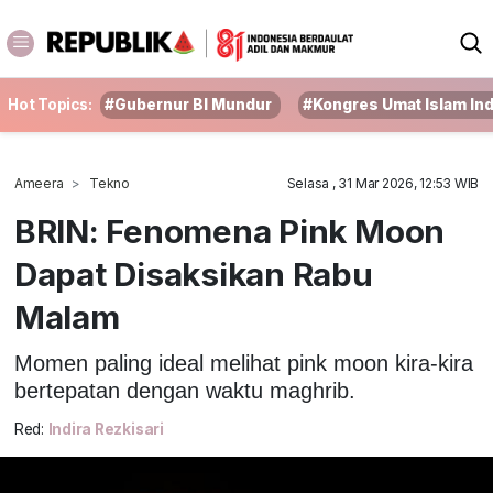
Hot Topics:
#Gubernur BI Mundur
#Kongres Umat Islam In
Ameera
Tekno
Selasa , 31 Mar 2026, 12:53 WIB
BRIN: Fenomena Pink Moon
Dapat Disaksikan Rabu
Malam
Momen paling ideal melihat pink moon kira-kira
bertepatan dengan waktu maghrib.
Red:
Indira Rezkisari