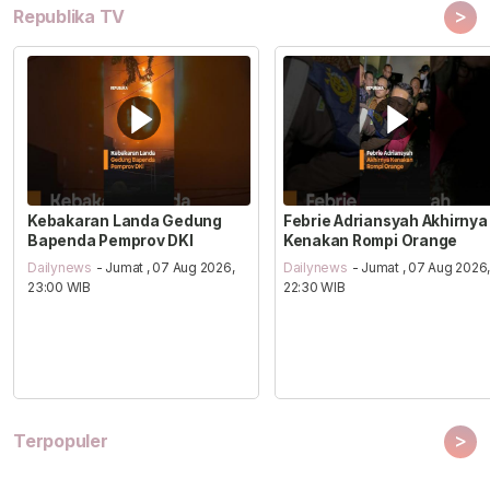
>
Republika TV
Kebakaran Landa Gedung
Febrie Adriansyah Akhirnya
Bapenda Pemprov DKI
Kenakan Rompi Orange
Dailynews
- Jumat , 07 Aug 2026,
Dailynews
- Jumat , 07 Aug 2026
23:00 WIB
22:30 WIB
>
Terpopuler