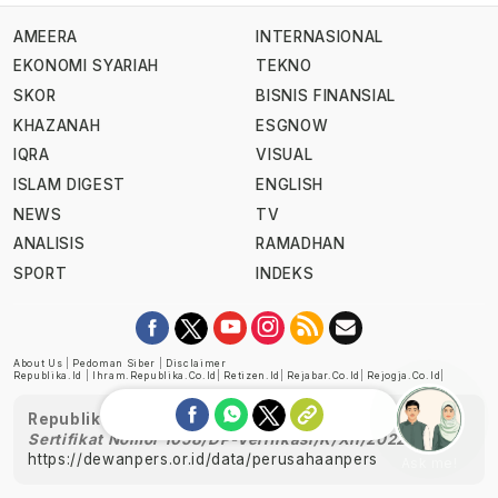
AMEERA
INTERNASIONAL
EKONOMI SYARIAH
TEKNO
SKOR
BISNIS FINANSIAL
KHAZANAH
ESGNOW
IQRA
VISUAL
ISLAM DIGEST
ENGLISH
NEWS
TV
ANALISIS
RAMADHAN
SPORT
INDEKS
About Us
|
Pedoman Siber
|
Disclaimer
Republika.id
|
Ihram.republika.co.id
|
Retizen.id
|
Rejabar.co.id
|
Rejogja.co.id
|
Republika telah diverifikasi oleh Dewan Pers
Sertifikat Nomor 1058/DP-Verifikasi/K/XII/2022
https://dewanpers.or.id/data/perusahaanpers
Ask me!