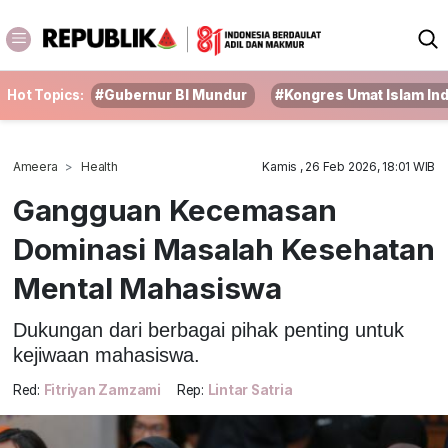
Hot Topics:
#Gubernur BI Mundur
#Kongres Umat Islam In
Ameera
Health
Kamis , 26 Feb 2026, 18:01 WIB
Gangguan Kecemasan
Dominasi Masalah Kesehatan
Mental Mahasiswa
Dukungan dari berbagai pihak penting untuk
kejiwaan mahasiswa.
Red:
Fitriyan Zamzami
Rep:
Lintar Satria