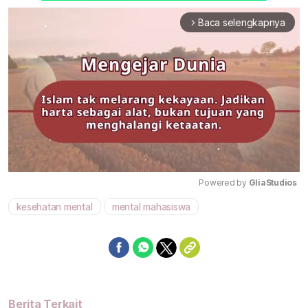
Baca selengkapnya
arrow_forward_ios
Powered by 
GliaStudios
kesehatan mental
mental mahasiswa
Mute
Berita Terkait