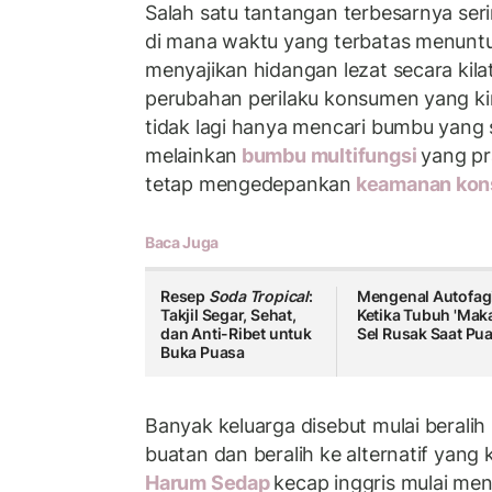
Salah satu tantangan terbesarnya seri
di mana waktu yang terbatas menuntut
menyajikan hidangan lezat secara kilat
perubahan perilaku konsumen yang kini
tidak lagi hanya mencari bumbu yang 
melainkan
bumbu multifungsi
yang pr
tetap mengedepankan
keamanan kon
Baca Juga
Resep
Soda Tropical
:
Mengenal Autofagi
Takjil Segar, Sehat,
Ketika Tubuh 'Mak
dan Anti-Ribet untuk
Sel Rusak Saat Pu
Buka Puasa
Banyak keluarga disebut mulai berali
buatan dan beralih ke alternatif yang 
Harum Sedap
kecap inggris mulai men