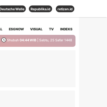
Deutsche Welle
Republika.id
retizen.id
AL
ESGNOW
VISUAL
TV
INDEKS
Shubuh
04:44 WIB
| Sabtu, 25 Safar 1448