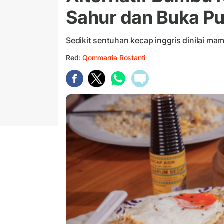
Sahur dan Buka P
Sedikit sentuhan kecap inggris dinilai m
Red:
Qommarria Rostanti