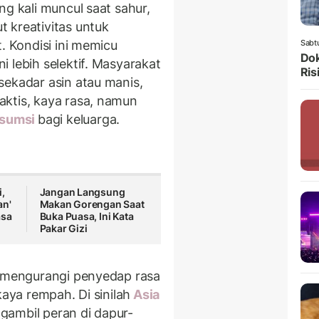
ng kali muncul saat sahur,
 kreativitas untuk
. Kondisi ini memicu
Sabt
Dok
 lebih selektif. Masyarakat
Ris
sekadar asin atau manis,
aktis, kaya rasa, namun
sumsi
bagi keluarga.
,
Jangan Langsung
an'
Makan Gorengan Saat
asa
Buka Puasa, Ini Kata
Pakar Gizi
h mengurangi penyedap rasa
kaya rempah. Di sinilah
Asia
gambil peran di dapur-