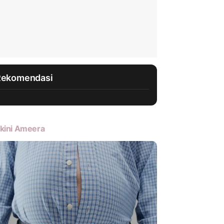
Rekomendasi
kini Ameera