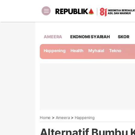
AMEERA
EKONOMI SYARIAH
SKOR
Happening
Health
Myhalal
Tekno
>
>
Home
Ameera
Happening
Alternatif Bumbu