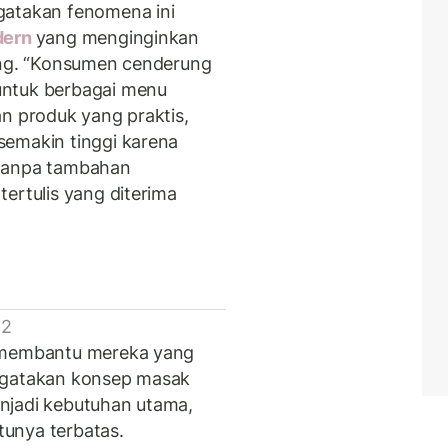
gatakan fenomena ini
dern
yang menginginkan
jang. “Konsumen cenderung
untuk berbagai menu
an produk yang praktis,
semakin tinggi karena
 tanpa tambahan
ertulis yang diterima
 2
k membantu mereka yang
engatakan konsep masak
njadi kebutuhan utama,
unya terbatas.