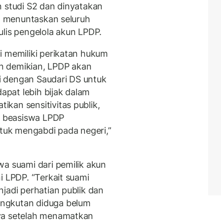
n studi S2 dan dinyatakan
ah menuntaskan seluruh
ulis pengelola akun LPDP.
i memiliki perikatan hukum
n demikian, LPDP akan
 dengan Saudari DS untuk
pat lebih bijak dalam
kan sensitivitas publik,
 beasiswa LPDP
uk mengabdi pada negeri,”
wa suami dari pemilik akun
i LPDP. “Terkait suami
jadi perhatian publik dan
ngkutan diduga belum
ya setelah menamatkan