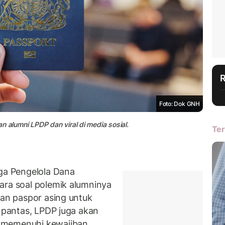
Foto: Dok GNH
 alumni LPDP dan viral di media sosial.
Ter
a Pengelola Dana
ara soal polemik alumninya
kan paspor asing untuk
k pantas, LPDP juga akan
 memenuhi kewajiban