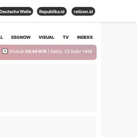
Deutsche Welle
Republika.id
retizen.id
AL
ESGNOW
VISUAL
TV
INDEKS
Shubuh
04:44 WIB
| Sabtu, 25 Safar 1448