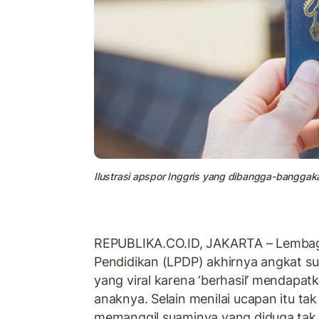
Ilustrasi apspor Inggris yang dibangga-banggakan
REPUBLIKA.CO.ID,
JAKARTA – Lembag
Pendidikan (LPDP) akhirnya angkat su
yang viral karena ‘berhasil’ mendapat
anaknya. Selain menilai ucapan itu ta
memanggil suaminya yang diduga tak