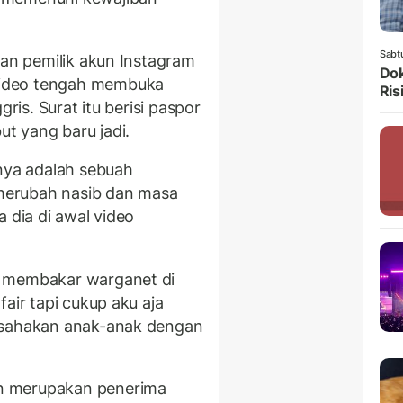
Sabt
uan pemilik akun Instagram
Dok
video tengah membuka
Ris
gris. Surat itu berisi paspor
ut yang baru jadi.
inya adalah sebuah
merubah nasib dan masa
 dia di awal video
n membakar warganet di
air tapi cukup aku aja
usahakan anak-anak dengan
n merupakan penerima