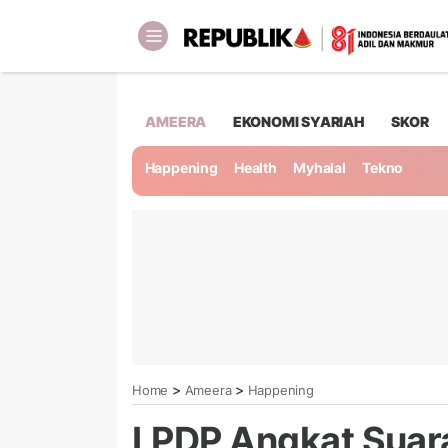
AMEERA
EKONOMI SYARIAH
SKOR
Happening
Health
Myhalal
Tekno
>
>
Home
Ameera
Happening
LPDP Angkat Suara