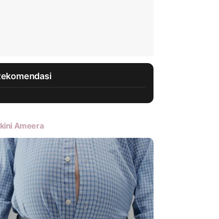
Rekomendasi
kini Ameera