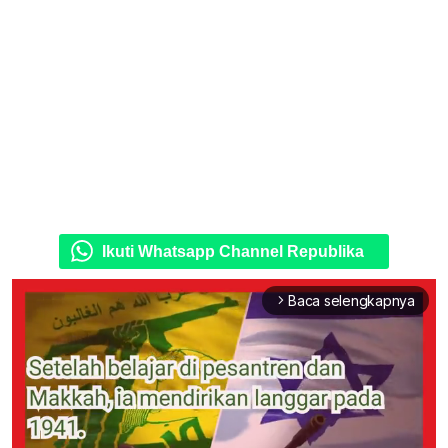
Ikuti Whatsapp Channel Republika
Baca selengkapnya
arrow_forward_ios