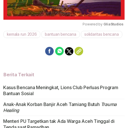
Powered by 
GliaStudios
kemala run 2026
bantuan bencana
solidaritas bencana
Mute
Berita Terkait
Kasus Bencana Meningkat, Lions Club Perluas Program
Bantuan Sosial
Anak-Anak Korban Banjir Aceh Tamiang Butuh
Trauma
Healing
Menteri PU Targetkan tak Ada Warga Aceh Tinggal di
Tenda saat Ramadhan