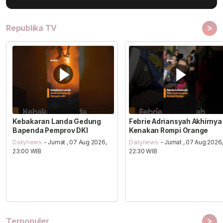
>
Republika TV
Kebakaran Landa Gedung
Febrie Adriansyah Akhirnya
Bapenda Pemprov DKI
Kenakan Rompi Orange
Dailynews
- Jumat , 07 Aug 2026,
Dailynews
- Jumat , 07 Aug 2026
23:00 WIB
22:30 WIB
>
Terpopuler