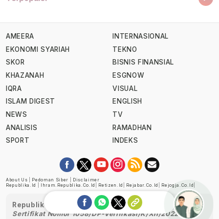
AMEERA
INTERNASIONAL
EKONOMI SYARIAH
TEKNO
SKOR
BISNIS FINANSIAL
KHAZANAH
ESGNOW
IQRA
VISUAL
ISLAM DIGEST
ENGLISH
NEWS
TV
ANALISIS
RAMADHAN
SPORT
INDEKS
About Us
|
Pedoman Siber
|
Disclaimer
Republika.id
|
Ihram.republika.co.id
|
Retizen.id
|
Rejabar.co.id
|
Rejogja.co.id
|
Republika telah diverifikasi oleh Dewan Pers
Sertifikat Nomor 1058/DP-Verifikasi/K/XII/2022